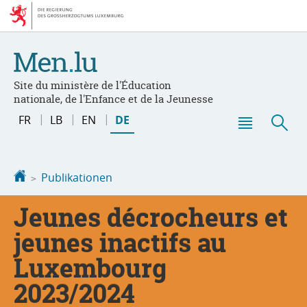
Zur
Zum
Navigation
Inhalt
Site du ministère de l'Éducation
nationale, de l'Enfance et de la Jeunesse
Sprache
FR
LB
EN
DE
wechseln
Haupt-
Suc
Menü
Startseite
Publikationen
Jeunes décrocheurs et
jeunes inactifs au
Luxembourg
2023/2024