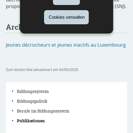
proposées par le Service national de la jeunesse (SNJ).
Cookies verwalten
Archive
Jeunes décrocheurs et jeunes inactifs au Luxembourg
Zum letzten Mal aktualisiert am
04/05/2026
Bildungssystem
Bildungspolitik
Navigationsmenü
Berufe im Bildungssystem
Publikationen