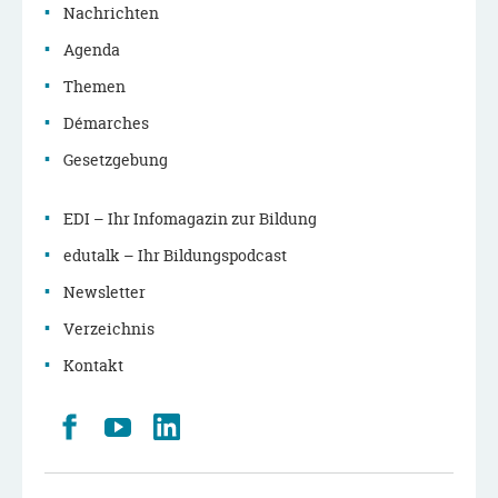
Nachrichten
Agenda
Themen
Démarches
Gesetzgebung
EDI – Ihr Infomagazin zur Bildung
edutalk – Ihr Bildungspodcast
Newsletter
Verzeichnis
Kontakt
Retrouvez
Youtube
LinkedIn
nous
sur
Facebook