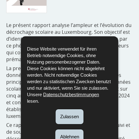
Le présent rapport analyse l’ampleur et l’évolution du
décrochage scolaire au Luxembourg. Son objectif est
d’identifier les groupes d’élèves les plus affectés par
ce phénomène et de mieux comprendre les facteurs
Diese Website verwendet für ihren
qui conduisent les jeunes à abandonner
Betrieb notwendige Cookies, ohne
prématurément leur parcours scolaire.
Nutzung personenbezogener Daten.
La première partie du document présente les
Diese Cookies können nicht abgelehnt
données chiffrées sur le décrochage ainsi que les
werden. Nicht notwendige Cookies
principales raisons qui en sont à l’origine. Les années
werden zu statistischen Zwecken benutzt
scolaires couvertes par cette analyse s’étendent sur
und nur aktiviert, wenn Sie sie zulassen.
Unsere
Datenschutzbestimmungen
cinq années scolaires, soit de 2019/2020 à 2023/2024
lesen.
et concernent les élèves inscrits dans les
établissements de l’enseignement public
luxembourgeois.
Zulassen
Ce rapport détaille également les mesures de suivi et
de soutien mises en place pour les jeunes
Ablehnen
décrocheurs, ainsi que les alternatives à l’inactivité