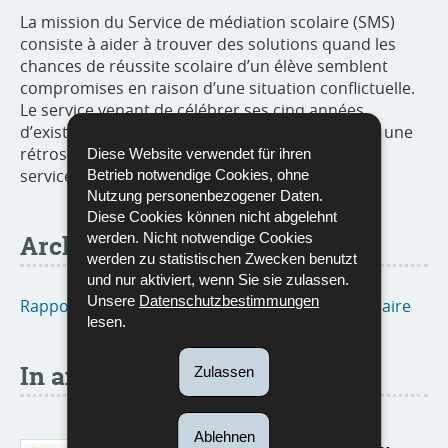
La mission du Service de médiation scolaire (SMS)
consiste à aider à trouver des solutions quand les
chances de réussite scolaire d’un élève semblent
compromises en raison d’une situation conflictuelle.
Le service venant de célébrer ses cinq années
d’existence, le rapport d’activité 2022-2023 offre une
rétrospective depuis l’ouverture des portes du
Diese Website verwendet für ihren
service en 2018.
Betrieb notwendige Cookies, ohne
Nutzung personenbezogener Daten.
Diese Cookies können nicht abgelehnt
werden. Nicht notwendige Cookies
Archive
werden zu statistischen Zwecken benutzt
und nur aktiviert, wenn Sie sie zulassen.
Unsere
Datenschutzbestimmungen
Rapports d'activité du Service de médiation scolaire
lesen.
In anderen Sprachen
Zulassen
Ablehnen