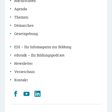
Nachrichten
Agenda
Themen
Démarches
Gesetzgebung
EDI – Ihr Infomagazin zur Bildung
edutalk – Ihr Bildungspodcast
Newsletter
Verzeichnis
Kontakt
Retrouvez
Youtube
LinkedIn
nous
sur
Facebook