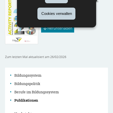
Service de médiation scolaire:
Activity Report 2022-2023
Cookies verwalten
Sprache :
Englisch
Pdf - 3,43 MB - 88 Seite(n)
Herunterladen
Zum letzten Mal aktualisiert am
26/02/2026
Bildungssystem
Bildungspolitik
Navigationsmenü
Berufe im Bildungssystem
Publikationen