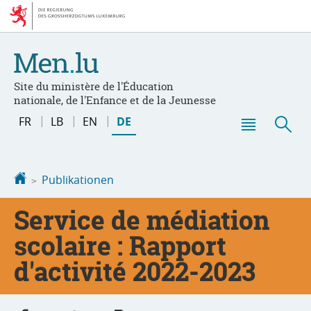
Zur
Zum
Navigation
Inhalt
Site du ministère de l'Éducation
nationale, de l'Enfance et de la Jeunesse
Sprache
FR
LB
EN
DE
wechseln
Haupt-
Suc
Menü
Startseite
Publikationen
Service de médiation
scolaire : Rapport
d'activité 2022-2023