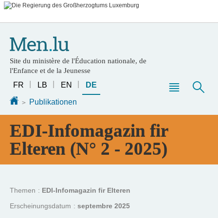
Zur
Zum
Navigation
Inhalt
Site du ministère de l'Éducation nationale, de
l'Enfance et de la Jeunesse
Sprache
FR
LB
EN
DE
wechseln
Haupt-
Suc
Startseite
Publikationen
Menü
EDI-Infomagazin fir
Elteren (N° 2 - 2025)
Themen
EDI-Infomagazin fir Elteren
Erscheinungsdatum
septembre 2025