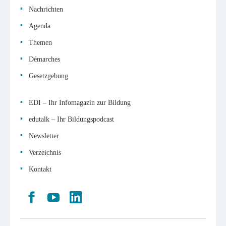
Nachrichten
Agenda
Themen
Démarches
Gesetzgebung
EDI – Ihr Infomagazin zur Bildung
edutalk – Ihr Bildungspodcast
Newsletter
Verzeichnis
Kontakt
Retrouvez
Youtube
LinkedIn
nous
sur
Facebook