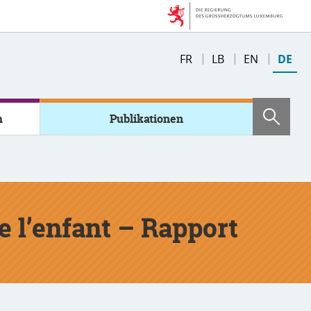
Sprache
FR
LB
EN
DE
wechseln
m
Publikationen
Such
e l’enfant – Rapport