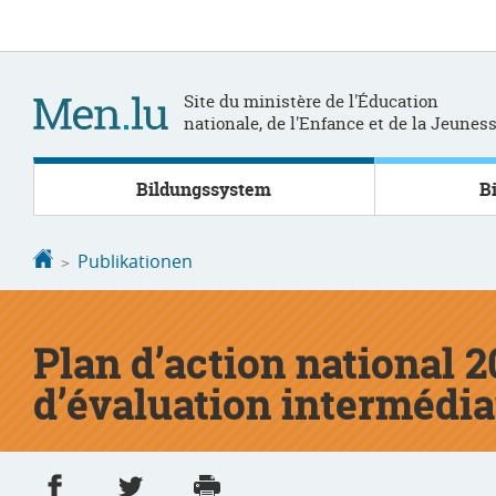
Zur
Zum
Navigation
Inhalt
Site du ministère de l'Éducation
nationale, de l'Enfance et de la Jeunes
Bildungssystem
B
Startseite
Publikationen
Plan d’action national 2
d’évaluation intermédia
Partager sur Facebook
Partager sur Twitter
Imprimer
- nouvelle fenêtre
- nouvelle fenêtre