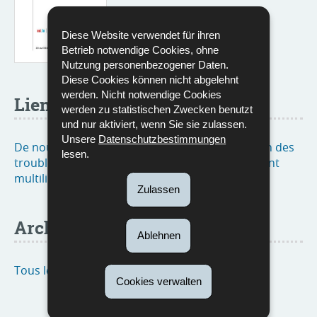
Diese Website verwendet für ihren
Betrieb notwendige Cookies, ohne
Nutzung personenbezogener Daten.
Diese Cookies können nicht abgelehnt
werden. Nicht notwendige Cookies
Lien utile
werden zu statistischen Zwecken benutzt
und nur aktiviert, wenn Sie sie zulassen.
Unsere
Datenschutzbestimmungen
De nouveaux tests pour une meilleure détection des
lesen.
troubles d’apprentissage dans un environnement
multilingue (actualité du 24 avril 2025)
Zulassen
Archive
Ablehnen
Tous les dossiers de presse
Cookies verwalten