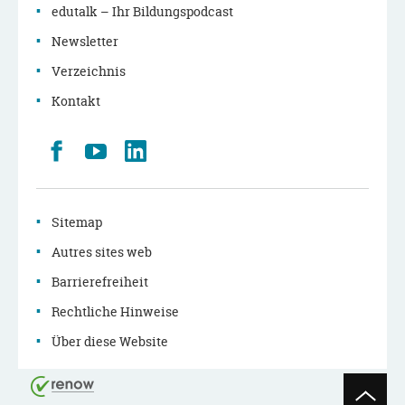
edutalk – Ihr Bildungspodcast
Newsletter
Verzeichnis
Kontakt
Retrouvez
Youtube
LinkedIn
nous
sur
Facebook
Sitemap
Autres sites web
Barrierefreiheit
Rechtliche Hinweise
Über diese Website
Seitenan