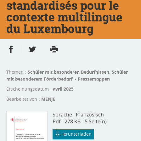
standardisés pour le
contexte multilingue
du Luxembourg
Partager sur Facebook
Partager sur Twitter
Imprimer
- nouvelle fenêtre
- nouvelle fenêtre
Themen
Schüler mit besonderen Bedürfnissen, Schüler
mit besonderem Förderbedarf - Pressemappen
Erscheinungsdatum
avril 2025
Bearbeitet von
MENJE
Sprache :
Französisch
Pdf - 278 KB - 5 Seite(n)
Herunterladen