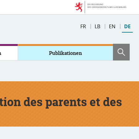
Sprache
FR
LB
EN
DE
wechseln
m
Publikationen
Such
ation des parents et des