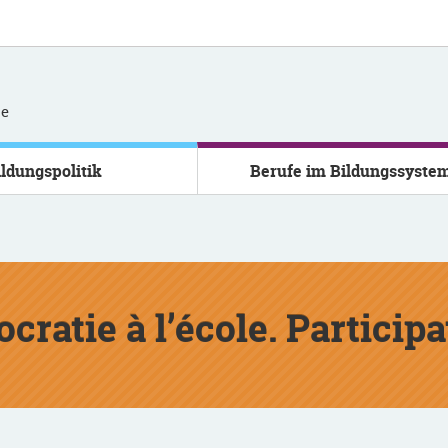
se
ildungspolitik
Berufe im Bildungssyste
cratie à l’école. Particip