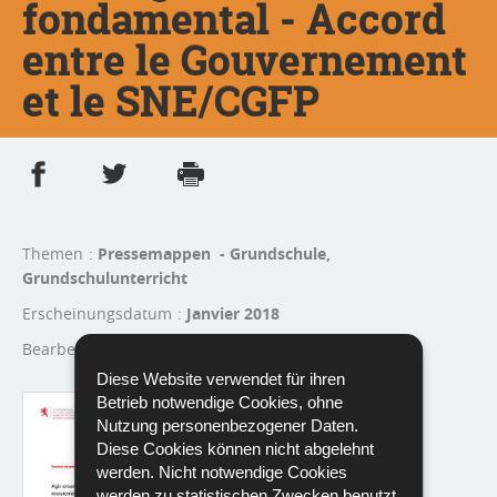
fondamental - Accord
entre le Gouvernement
et le SNE/CGFP
Partager sur Facebook
Partager sur Twitter
Imprimer
- nouvelle fenêtre
- nouvelle fenêtre
Themen
Pressemappen - Grundschule,
Grundschulunterricht
Erscheinungsdatum
Janvier 2018
Bearbeitet von
MENJE
Diese Website verwendet für ihren
Sprache :
Französisch
Betrieb notwendige Cookies, ohne
Pdf - 387 KB - 5 Seite(n)
Nutzung personenbezogener Daten.
Diese Cookies können nicht abgelehnt
Herunterladen
werden. Nicht notwendige Cookies
werden zu statistischen Zwecken benutzt