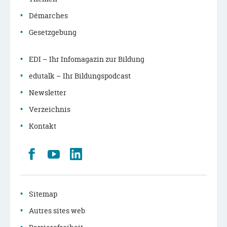
Démarches
Gesetzgebung
EDI – Ihr Infomagazin zur Bildung
edutalk – Ihr Bildungspodcast
Newsletter
Verzeichnis
Kontakt
Retrouvez
Youtube
LinkedIn
nous
sur
Facebook
Sitemap
Autres sites web