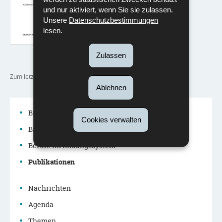
und nur aktiviert, wenn Sie sie zulassen.
Unsere
Datenschutzbestimmungen
lesen.
Zulassen
Zum letzten Mal aktualisiert am
03/03/2023
Ablehnen
Bildungssystem
Cookies verwalten
Bildungspolitik
Navigationsmenü
Berufe im Bildungssystem
Publikationen
Nachrichten
Agenda
Themen