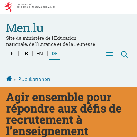
Zur
Zum
Navigation
Inhalt
Site du ministère de l'Éducation
nationale, de l'Enfance et de la Jeunesse
Sprache
FR
LB
EN
DE
wechseln
Haupt-
Suc
Menü
Startseite
Publikationen
Agir ensemble pour
répondre aux défis de
recrutement à
l’enseignement