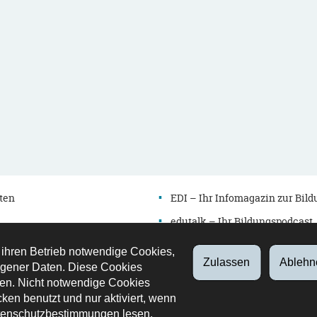
ten
EDI – Ihr Infomagazin zur Bil
edutalk – Ihr Bildungspodcast
Newsletter
 ihren Betrieb notwendige Cookies,
Zulassen
Ablehn
es
Verzeichnis
gener Daten. Diese Cookies
en. Nicht notwendige Cookies
bung
Kontakt
ken benutzt und nur aktiviert, wenn
Retrouvez
Youtube
LinkedIn
enschutzbestimmungen
lesen.