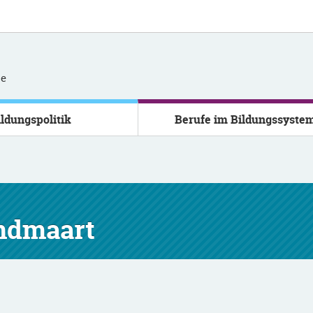
se
ildungspolitik
Berufe im Bildungssyste
ndmaart