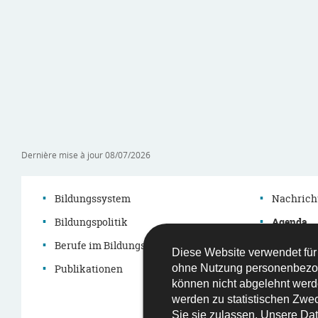
Dernière mise à jour
08/07/2026
Bildungssystem
Nachrich
Bildungspolitik
Agenda
Navigationsmenü
Berufe im Bildungssystem
Themen
Diese Website verwendet für
Publikationen
Démarch
ohne Nutzung personenbezo
können nicht abgelehnt werd
Gesetzge
werden zu statistischen Zwec
Sie sie zulassen. Unsere
Dat