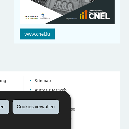
www.cnel.lu
dung
Sitemap
Autres sites web
Barrierefreiheit
en
Cookies verwalten
Rechtliche Hinweise
Über diese Website