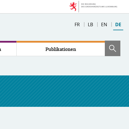
Changer
FR
LB
EN
DE
de
langue
m
Publikationen
Such