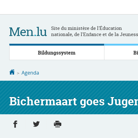
Zur
Zum
Navigation
Inhalt
Site du ministère de l'Éducation
nationale, de l'Enfance et de la Jeunes
Bildungssystem
B
Startseite
Agenda
Bichermaart goes Juge
Partager sur Facebook
Partager sur Twitter
Imprimer
- nouvelle fenêtre
- nouvelle fenêtre