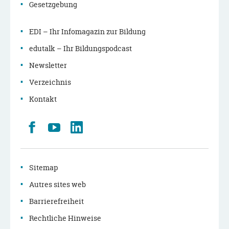
Gesetzgebung
EDI – Ihr Infomagazin zur Bildung
edutalk – Ihr Bildungspodcast
Newsletter
Verzeichnis
Kontakt
Retrouvez
Youtube
LinkedIn
nous
sur
Facebook
Sitemap
Autres sites web
Barrierefreiheit
Rechtliche Hinweise