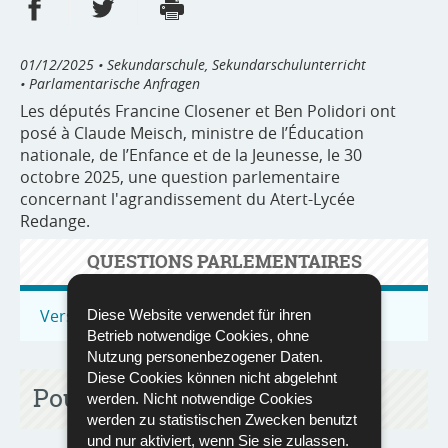
Partager sur Facebook
Partager sur Twitter
Imprimer
- nouvelle fenêtre
- nouvelle fenêtre
01/12/2025
• Sekundarschule, Sekundarschulunterricht
• Parlamentarische Anfragen
Les députés Francine Closener et Ben Polidori ont
posé à Claude Meisch, ministre de l’Éducation
nationale, de l’Enfance et de la Jeunesse, le 30
octobre 2025, une question parlementaire
concernant l'agrandissement du Atert-Lycée
Redange.
QUESTIONS PARLEMENTAIRES
Vers toutes les questions parlementaires
Diese Website verwendet für ihren
Betrieb notwendige Cookies, ohne
Nutzung personenbezogener Daten.
Diese Cookies können nicht abgelehnt
Pour en savoir plus
werden. Nicht notwendige Cookies
werden zu statistischen Zwecken benutzt
und nur aktiviert, wenn Sie sie zulassen.