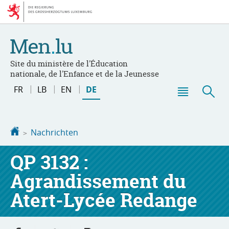
Zur
Zum
Navigation
Inhalt
Site du ministère de l'Éducation
nationale, de l'Enfance et de la Jeunesse
Changer
FR
LB
EN
DE
de
Haupt-
Suc
langue
Menü
Startseite
Nachrichten
QP 3132 :
Agrandissement du
Atert-Lycée Redange