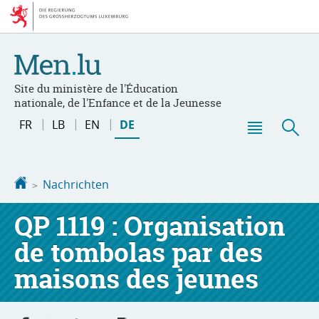
Zur
Zum
Navigation
Inhalt
Site du ministère de l'Éducation
nationale, de l'Enfance et de la Jeunesse
Changer
FR
LB
EN
DE
de
Haupt-
Suc
langue
Menü
Startseite
Nachrichten
QP 1119 : Organisation
de tombolas par des
maisons des jeunes