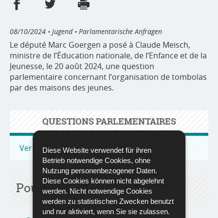
Partager sur Facebook
Partager sur Twitter
Imprimer
- nouvelle fenêtre
- nouvelle fenêtre
08/10/2024
• Jugend • Parlamentarische Anfragen
Le député Marc Goergen a posé à Claude Meisch,
ministre de l’Éducation nationale, de l’Enfance et de la
Jeunesse, le 20 août 2024, une question
parlementaire concernant l’organisation de tombolas
par des maisons des jeunes.
QUESTIONS PARLEMENTAIRES
Vers toutes les questions parlementaires
Diese Website verwendet für ihren
Betrieb notwendige Cookies, ohne
Nutzung personenbezogener Daten.
Diese Cookies können nicht abgelehnt
Pour en savoir plus
werden. Nicht notwendige Cookies
werden zu statistischen Zwecken benutzt
und nur aktiviert, wenn Sie sie zulassen.