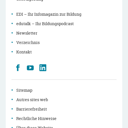
EDI – Ihr Infomagazin zur Bildung
edutalk – Ihr Bildungspodcast
Newsletter
Verzeichnis
Kontakt
Retrouvez
Youtube
LinkedIn
nous
sur
Facebook
Sitemap
Autres sites web
Barrierefreiheit
Rechtliche Hinweise
Über diese Website