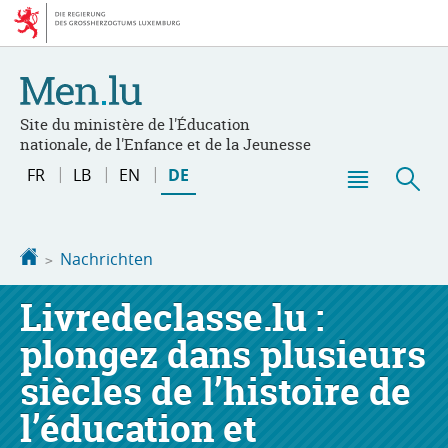
Zur
Zum
Navigation
Inhalt
Site du ministère de l'Éducation
nationale, de l'Enfance et de la Jeunesse
Changer
FR
LB
EN
DE
de
Haupt-
Suc
langue
Menü
Startseite
Nachrichten
Livredeclasse.lu :
plongez dans plusieurs
siècles de l’histoire de
l’éducation et