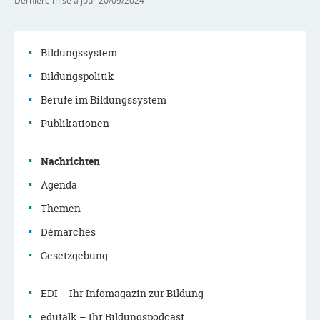
Dernière mise à jour
20/09/2024
Bildungssystem
Bildungspolitik
Navigationsmenü
Berufe im Bildungssystem
Publikationen
Nachrichten
Agenda
Themen
Démarches
Gesetzgebung
EDI – Ihr Infomagazin zur Bildung
edutalk – Ihr Bildungspodcast