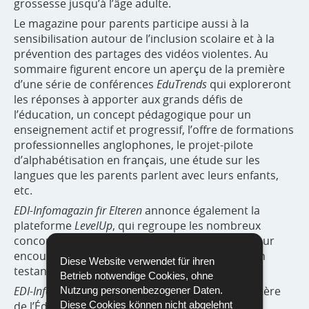
grossesse jusqu’à l’âge adulte.
Le magazine pour parents participe aussi à la
sensibilisation autour de l’inclusion scolaire et à la
prévention des partages des vidéos violentes. Au
sommaire figurent encore un aperçu de la première
d’une série de conférences
EduTrends
qui exploreront
les réponses à apporter aux grands défis de
l’éducation, un concept pédagogique pour un
enseignement actif et progressif, l’offre de formations
professionnelles anglophones, le projet-pilote
d’alphabétisation en français, une étude sur les
langues que les parents parlent avec leurs enfants,
etc.
EDI-Infomagazin fir Elteren
annonce également la
plateforme
LevelUp
, qui regroupe les nombreux
concours proposés dans le système éducatif pour
encourager les élèves à élargir leurs horizons en
Diese Website verwendet für ihren
testant leurs savoirs et leurs compétences.
Betrieb notwendige Cookies, ohne
EDI-Infomagazin fir Elteren
est publié par le ministère
Nutzung personenbezogener Daten.
Diese Cookies können nicht abgelehnt
de l’Éducation nationale, de l’Enfance et de la