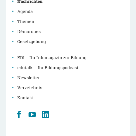
Nachrichten
Agenda
Themen
Démarches
Gesetzgebung
EDI – Ihr Infomagazin zur Bildung
edutalk – Ihr Bildungspodcast
Newsletter
Verzeichnis
Kontakt
Retrouvez
Youtube
LinkedIn
nous
sur
Facebook