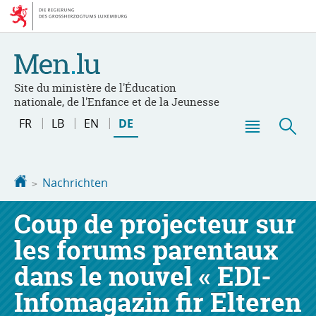
Zur
Zum
Navigation
Inhalt
Site du ministère de l'Éducation
nationale, de l'Enfance et de la Jeunesse
Changer
FR
LB
EN
DE
de
Haupt-
Suc
langue
Menü
Startseite
Nachrichten
Coup de projecteur sur
les forums parentaux
dans le nouvel « EDI-
Infomagazin fir Elteren