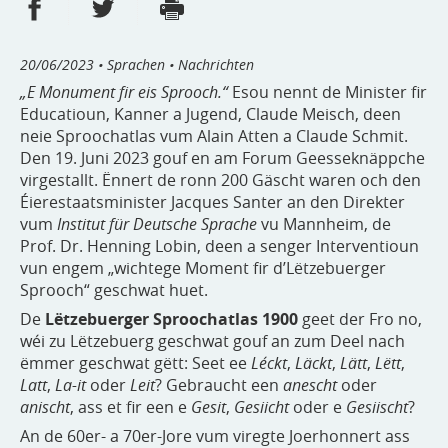
Partager sur Facebook
Partager sur Twitter
Imprimer
- nouvelle fenêtre
- nouvelle fenêtre
20/06/2023
• Sprachen • Nachrichten
„E Monument fir eis Sprooch.“
Esou nennt de Minister fir
Educatioun, Kanner a Jugend, Claude Meisch, deen
neie Sproochatlas vum Alain Atten a Claude Schmit.
Den 19. Juni 2023 gouf en am Forum Geesseknäppche
virgestallt. Ënnert de ronn 200 Gäscht waren och den
Éierestaatsminister Jacques Santer an den Direkter
vum
Institut für Deutsche Sprache
vu Mannheim, de
Prof. Dr. Henning Lobin, deen a senger Interventioun
vun engem „wichtege Moment fir d’Lëtzebuerger
Sprooch“ geschwat huet.
De
Lëtzebuerger Sproochatlas 1900
geet der Fro no,
wéi zu Lëtzebuerg geschwat gouf an zum Deel nach
ëmmer geschwat gëtt: Seet ee
Léckt
,
Läckt
,
Lätt
,
Lëtt
,
Latt
,
La-it
oder
Leit
? Gebraucht een
anescht
oder
anischt
, ass et fir een e
Gesit
,
Gesiicht
oder e
Gesiischt
?
An de 60er- a 70er-Jore vum viregte Joerhonnert ass