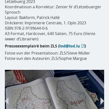
Lëtzebuerg 2023
Koordinatioun a Korrektur: Zenter fir d’Lëtzebuerger
Sprooch
Layout: Bakform, Patrick Hallé
Dréckerei: Imprimerie Centrale, 1. Oplo 2023
ISBN 978-2-9199644-0-6
A3-Format, Hardcover, 640 Säiten, 75 Euro (Vente
iwwer d’Librairien)
Presseexemplairë beim ZLS (
lod@lod.lu
)
Fotoe vun der Presentatioun: ZLS/Steve Müller
Fotoe vun den Auteuren: ZLS/Sophie Margue