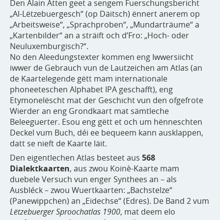
Den Alain Atten geet a sengem Fuerschungsbericht
„Al-Lëtzebuergesch“ (op Däitsch) ënnert anerem op
„Arbeitsweise“, „Sprachproben“, „Mundarträume“ a
„Kartenbilder“ an a sträift och d’Fro: „Hoch- oder
Neuluxemburgisch?“.
No den Aleedungstexter kommen eng Iwwersiicht
iwwer de Gebrauch vun de Lautzeichen am Atlas (an
de Kaartelegende gëtt mam internationale
phoneeteschen Alphabet IPA geschafft), eng
Etymonelëscht mat der Geschicht vun den ofgefrote
Wierder an eng Grondkaart mat sämtleche
Beleeguerter. Esou eng gëtt et och um hënneschten
Deckel vum Buch, déi ee bequeem kann ausklappen,
datt se nieft de Kaarte läit.
Den eigentlechen Atlas besteet aus
568
Dialektkaarten
, aus zwou Koinè-Kaarte mam
duebele Versuch vun enger Synthees an – als
Ausbléck – zwou Wuertkaarten: „Bachstelze“
(Panewippchen) an „Eidechse“ (Edres). De Band 2 vum
Lëtzebuerger Sproochatlas 1900
, mat deem elo