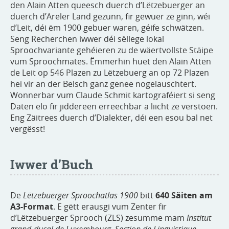
den Alain Atten queesch duerch d’Lëtzebuerger an
duerch d’Areler Land gezunn, fir gewuer ze ginn, wéi
d’Leit, déi ëm 1900 gebuer waren, géife schwätzen.
Seng Recherchen iwwer déi sëllege lokal
Sproochvariante gehéieren zu de wäertvollste Stäipe
vum Sproochmates. Ëmmerhin huet den Alain Atten
de Leit op 546 Plazen zu Lëtzebuerg an op 72 Plazen
hei vir an der Belsch ganz genee nogelauschtert.
Wonnerbar vum Claude Schmit kartograféiert si seng
Daten elo fir jiddereen erreechbar a liicht ze verstoen.
Eng Zäitrees duerch d’Dialekter, déi een esou bal net
vergësst!
Iwwer d’Buch
De
Lëtzebuerger Sproochatlas 1900
bitt
640 Säiten am
A3-Format
. E gëtt erausgi vum Zenter fir
d’Lëtzebuerger Sprooch (ZLS) zesumme mam
Institut
grand-ducal de Luxembourg, Section de Linguistique,