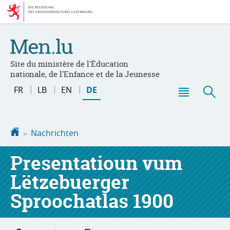
Zur
Zum
Navigation
Inhalt
Site du ministère de l'Éducation
nationale, de l'Enfance et de la Jeunesse
Changer
FR
LB
EN
DE
de
Haupt-
Suc
langue
Menü
Startseite
Nachrichten
Presentatioun vum
Lëtzebuerger
Sproochatlas 1900