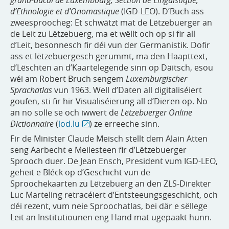
d’Ethnologie et d’Onomastique
(IGD-LEO). D’Buch ass
zweesproocheg: Et schwätzt mat de Lëtzebuerger an
de Leit zu Lëtzebuerg, ma et wëllt och op si fir all
d’Leit, besonnesch fir déi vun der Germanistik. Dofir
ass et lëtzebuergesch gerummt, ma den Haapttext,
d’Lëschten an d’Kaartelegende sinn op Däitsch, esou
wéi am Robert Bruch sengem
Luxemburgischer
Sprachatlas
vun 1963. Well d’Daten all digitaliséiert
goufen, sti fir hir Visualiséierung all d’Dieren op. No
an no solle se och iwwert de
Lëtzebuerger Online
Dictionnaire
(
lod.lu
) ze erreeche sinn.
Fir de Minister Claude Meisch stellt dem Alain Atten
seng Aarbecht e Meilesteen fir d’Lëtzebuerger
Sprooch duer. De Jean Ensch, President vum IGD-LEO,
geheit e Bléck op d’Geschicht vun de
Sproochekaarten zu Lëtzebuerg an den ZLS-Direkter
Luc Marteling retracéiert d’Entsteeungsgeschicht, och
déi rezent, vum neie Sproochatlas, bei där e sëllege
Leit an Institutiounen eng Hand mat ugepaakt hunn.