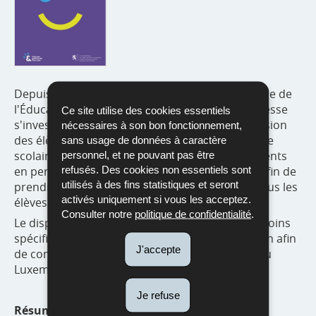
Depuis les réformes de 2017 et 2018, le ministère de
l'Éducation nationale, de l'Enfance et de la Jeunesse
Ce site utilise des cookies essentiels
s'investit considérablement en faveur de l'inclusion
nécessaires à son bon fonctionnement,
des élèves à besoins spécifiques dans le système
sans usage de données à caractère
scolaire régulier. Des investissements conséquents
personnel, et ne pouvant pas être
refusés. Des cookies non essentiels sont
en personnel et en structures ont été réalisés afin de
utilisés à des fins statistiques et seront
prendre davantage en compte la diversité de tous les
activés uniquement si vous les acceptez.
élèves.
Consulter notre
politique de confidentialité
.
Le dispositif de prise en charge des élèves à besoins
spécifiques a fait l’objet en 2022 d’une évaluation afin
J'accepte
de continuer à développer l’inclusion scolaire au
Luxembourg.
Je refuse
Résumé du rapport :