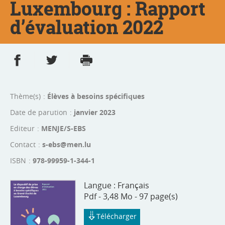
Luxembourg : Rapport
d’évaluation 2022
Partager sur Facebook
Partager sur Twitter
Imprimer
- nouvelle fenêtre
- nouvelle fenêtre
Thème(s)
Élèves à besoins spécifiques
Date de parution
janvier 2023
Editeur
MENJE/S-EBS
Contact
s-ebs@men.lu
ISBN
978-99959-1-344-1
Langue :
Français
Pdf - 3,48 Mo - 97 page(s)
Télécharger