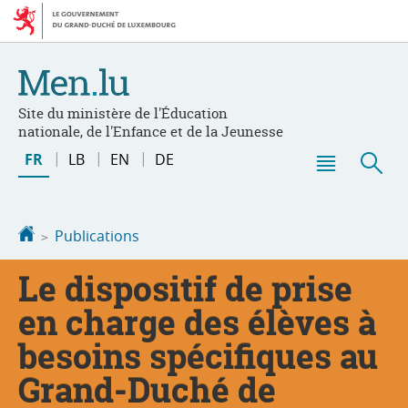
Aller
Aller
à
au
la
contenu
navigation
Site du ministère de l'Éducation
nationale, de l'Enfance et de la Jeunesse
Changer
FR
LB
EN
DE
de
Menu
Rec
langue
principal
Accueil
Publications
Le dispositif de prise
en charge des élèves à
besoins spécifiques au
Grand-Duché de