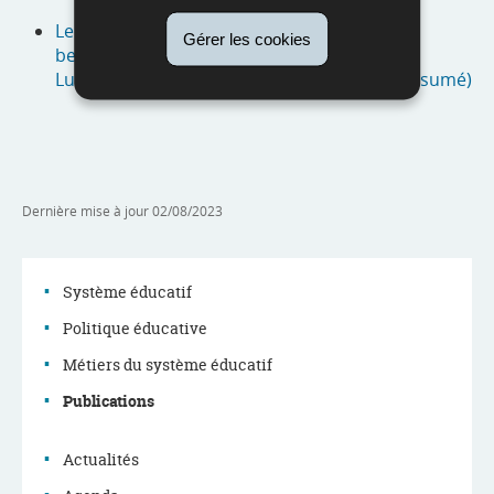
Le dispositif de prise en charge des élèves à
Gérer les cookies
besoins spécifiques au Grand-Duché de
Luxembourg : Rapport d’évaluation 2022 (résumé)
Dernière mise à jour
02/08/2023
Système éducatif
Politique éducative
Menu
Métiers du système éducatif
de
Publications
navigation
Actualités