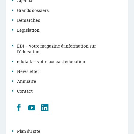
Agenda
Grands dossiers
Démarches
Législation
EDI – votre magazine d’information sur
l’éducation
edutalk – votre podcast éducation
Newsletter
Annuaire
Contact
Retrouvez
Youtube
LinkedIn
nous
sur
Facebook
Plan du site