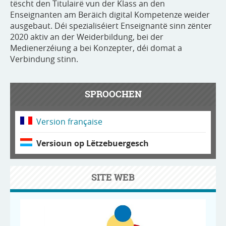
tëscht den Titulairë vun der Klass an den
Enseignanten am Beräich digital Kompetenze weider
ausgebaut. Déi spezialiséiert Enseignantë sinn zënter
2020 aktiv an der Weiderbildung, bei der
Medienerzéiung a bei Konzepter, déi domat a
Verbindung stinn.
SPROOCHEN
Version française
Versioun op Lëtzebuergesch
SITE WEB