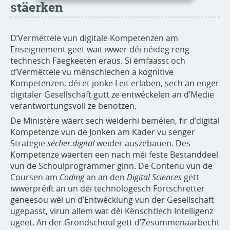
stäerken
D’Vermëttele vun digitale Kompetenzen am
Enseignement geet wäit iwwer déi néideg reng
technesch Fäegkeeten eraus. Si ëmfaasst och
d’Vermëttele vu mënschlechen a kognitive
Kompetenzen, déi et jonke Leit erlaben, sech an enger
digitaler Gesellschaft gutt ze entwéckelen an d’Medie
verantwortungsvoll ze benotzen.
De Ministère wäert sech weiderhi beméien, fir d’digital
Kompetenze vun de Jonken am Kader vu senger
Strategie
sécher.digital
weider auszebauen. Dës
Kompetenze wäerten een nach méi feste Bestanddeel
vun de Schoulprogrammer ginn. De Contenu vun de
Coursen am
Coding
an an den
Digital Sciences
gëtt
iwwerpréift an un déi technologesch Fortschrëtter
geneesou wéi un d’Entwécklung vun der Gesellschaft
ugepasst, virun allem wat déi Kënschtlech Intelligenz
ugeet. An der Grondschoul gëtt d’Zesummenaarbecht