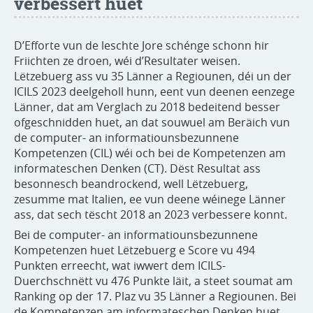
verbessert huet
D’Efforte vun de leschte Jore schénge schonn hir
Friichten ze droen, wéi d’Resultater weisen.
Lëtzebuerg ass vu 35 Länner a Regiounen, déi un der
ICILS 2023 deelgeholl hunn, eent vun deenen eenzege
Länner, dat am Verglach zu 2018 bedeitend besser
ofgeschnidden huet, an dat souwuel am Beräich vun
de computer- an informatiounsbezunnene
Kompetenzen (CIL) wéi och bei de Kompetenzen am
informateschen Denken (CT). Dëst Resultat ass
besonnesch beandrockend, well Lëtzebuerg,
zesumme mat Italien, ee vun deene wéinege Länner
ass, dat sech tëscht 2018 an 2023 verbessere konnt.
Bei de computer- an informatiounsbezunnene
Kompetenzen huet Lëtzebuerg e Score vu 494
Punkten erreecht, wat iwwert dem ICILS-
Duerchschnëtt vu 476 Punkte läit, a steet soumat am
Ranking op der 17. Plaz vu 35 Länner a Regiounen. Bei
de Kompetenzen am informateschen Denken huet