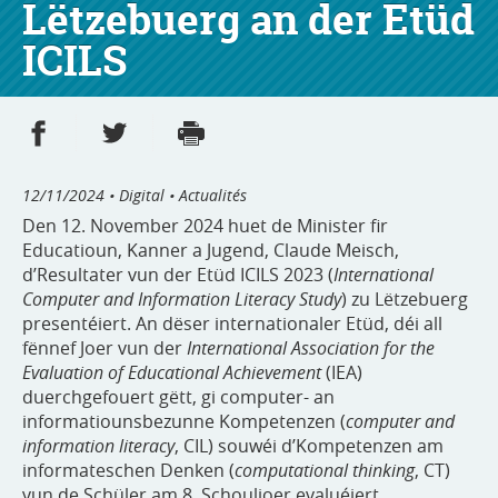
Lëtzebuerg an der Etüd
ICILS
Partager sur Facebook
Partager sur Twitter
Imprimer
- nouvelle fenêtre
- nouvelle fenêtre
12/11/2024
• Digital • Actualités
Den 12. November 2024 huet de Minister fir
Educatioun, Kanner a Jugend, Claude Meisch,
d’Resultater vun der Etüd ICILS 2023 (
International
Computer and Information Literacy Study
) zu Lëtzebuerg
presentéiert. An dëser internationaler Etüd, déi all
fënnef Joer vun der
International Association for the
Evaluation of Educational Achievement
(IEA)
duerchgefouert gëtt, gi computer- an
informatiounsbezunne Kompetenzen (
computer and
information literacy
, CIL) souwéi d’Kompetenzen am
informateschen Denken
(
computational thinking
, CT)
vun de Schüler am 8. Schouljoer evaluéiert.