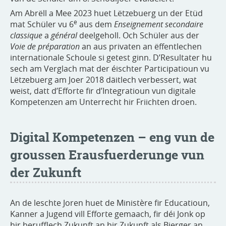
Am Abrëll a Mee 2023 huet Lëtzebuerg un der Etüd
e
mat Schüler vu 6
aus dem
Enseignement secondaire
classique
a
général
deelgeholl. Och Schüler aus der
Voie de préparation
an aus privaten an ëffentlechen
internationale Schoule si getest ginn. D’Resultater hu
sech am Verglach mat der éischter Participatioun vu
Lëtzebuerg am Joer 2018 däitlech verbessert, wat
weist, datt d’Efforte fir d’Integratioun vun digitale
Kompetenzen am Unterrecht hir Friichten droen.
Digital Kompetenzen – eng vun de
groussen Erausfuerderunge vun
der Zukunft
An de leschte Joren huet de Ministère fir Educatioun,
Kanner a Jugend vill Efforte gemaach, fir déi Jonk op
hir berufflech Zukunft an hir Zukunft als Bierger an