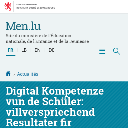
Aller
Aller
à
au
la
contenu
navigation
Site du ministère de l'Éducation
nationale, de l'Enfance et de la Jeunesse
Changer
FR
LB
EN
DE
de
Menu
Rec
langue
principal
Accueil
Actualités
Digital Kompetenze
vun de Schüler:
villverspriechend
Resultater fir