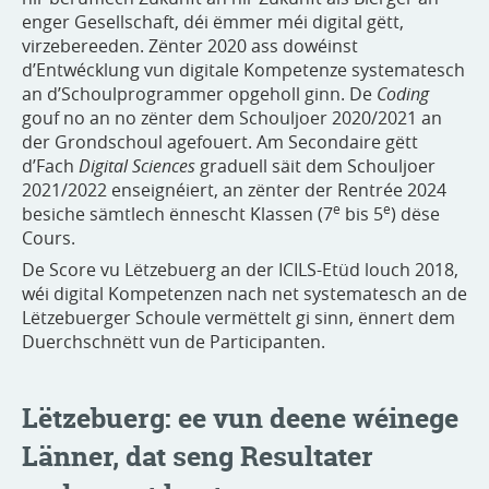
enger Gesellschaft, déi ëmmer méi digital gëtt,
virzebereeden. Zënter 2020 ass dowéinst
d’Entwécklung vun digitale Kompetenze systematesch
an d’Schoulprogrammer opgeholl ginn. De
Coding
gouf no an no zënter dem Schouljoer 2020/2021 an
der Grondschoul agefouert. Am Secondaire gëtt
d’Fach
Digital Sciences
graduell säit dem Schouljoer
2021/2022 enseignéiert, an zënter der Rentrée 2024
e
e
besiche sämtlech ënnescht Klassen (7
bis 5
) dëse
Cours.
De Score vu Lëtzebuerg an der ICILS-Etüd louch 2018,
wéi digital Kompetenzen nach net systematesch an de
Lëtzebuerger Schoule vermëttelt gi sinn, ënnert dem
Duerchschnëtt vun de Participanten.
Lëtzebuerg: ee vun deene wéinege
Länner, dat seng Resultater