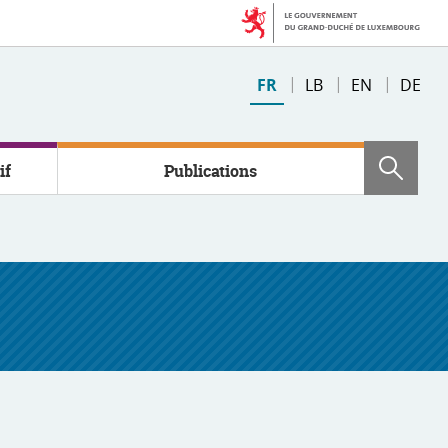
Changer
FR
LB
EN
DE
de
langue
if
Publications
Rech