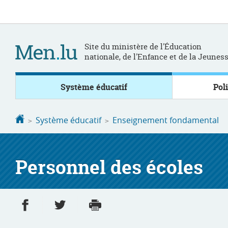
Aller
Aller
à
au
la
contenu
navigation
Site du ministère de l'Éducation
nationale, de l'Enfance et de la Jeunes
Système éducatif
Pol
Accueil
Système éducatif
Enseignement fondamental
Personnel des écoles
Partager sur Facebook
Partager sur Twitter
Imprimer
- nouvelle fenêtre
- nouvelle fenêtre