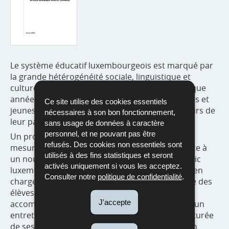
Le système éducatif luxembourgeois est marqué par
la grande hétérogénéité sociale, linguistique et
culturelle des élèves qu’il prend en charge. Chaque
année, quelque 4 000 personnes (enfants, jeunes et
Ce site utilise des cookies essentiels
jeunes adultes) arrivent au Grand-Duché au cours de
nécessaires à son bon fonctionnement,
leur parcours scolaire.
sans usage de données à caractère
personnel, et ne pouvant pas être
Un projet de loi vise à améliorer la qualité des
refusés. Des cookies non essentiels sont
mesures d’accueil et d’intégration scolaires grâce à
utilisés à des fins statistiques et seront
un nouveau dispositif pour l’enseignement public
activés uniquement si vous les acceptez.
luxembourgeois. Le dispositif prévoit une prise en
Consulter notre
politique de confidentialité
.
charge systématique et holistique de l’ensemble des
élèves nouvellement arrivés. Chaque élève,
J'accepte
accompagné de ses parents, se verra proposer un
entretien d’information, une appréciation structurée
de ses compétences, ainsi que l’élaboration d’un