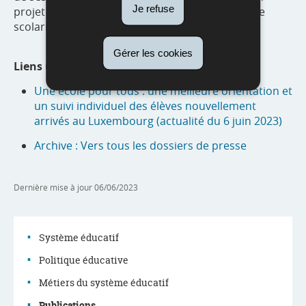
Je refuse
projet d’accueil comprenant des propositions de
scolarisation et d’orientation bien définies.
Gérer les cookies
Liens utiles :
Une école pour tous : une meilleure orientation et
un suivi individuel des élèves nouvellement
arrivés au Luxembourg (actualité du 6 juin 2023)
Archive : Vers tous les dossiers de presse
Dernière mise à jour
06/06/2023
Système éducatif
Politique éducative
Menu
Métiers du système éducatif
Publications