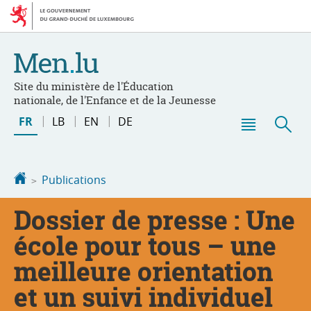
Aller
Aller
à
au
la
contenu
navigation
Site du ministère de l'Éducation
nationale, de l'Enfance et de la Jeunesse
Changer
FR
LB
EN
DE
de
Menu
Rec
langue
principal
Accueil
Publications
Dossier de presse : Une
école pour tous – une
meilleure orientation
et un suivi individuel