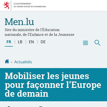
Aller
Aller
à
au
la
contenu
navigation
Site du ministère de l'Éducation
nationale, de l'Enfance et de la Jeunesse
Changer
FR
LB
EN
DE
de
Menu
Rec
langue
principal
Accueil
Actualités
Mobiliser les jeunes
pour façonner l’Europe
de demain