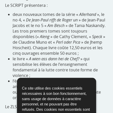
Le SCRIPT présentera :
deux nouveaux tomes de la série «
Allerhand
», le
no 4, «
De Jean-Paul rifft de Roger un
» de Jean-Paul
Jacobs et le no 5 «
Am Bësch
» de Tania Naskandy.
Les trois premiers tomes sont toujours
disponibles («
Aleng
» de Cathy Clement, «
Speck
»
de Claudine Muno et «
Perl oder Pica
» de Jhemp
Hoscheit). Chaque livre coûte 12,50 euros et les
cinq ouvrages ensemble 50 euros ;
le livre «
A wien ass dann hei de Chef?
» qui
sensibilise les élèves de l’enseignement
fondamental à la lutte contre toute forme de
violence ;
e
l’édition du «
Reenert
», réalisée pour le 150
re
anniversaire de la 1
publication du célèbre
Ce site utilise des cookies essentiels
ouvrage de Michel Rodange, basée sur le texte
nécessaires à son bon fonctionnement,
original de 1872.
sans usage de données à caractère
personnel, et ne pouvant pas être
Le ZLS présentera :
refusés. Des cookies non essentiels sont