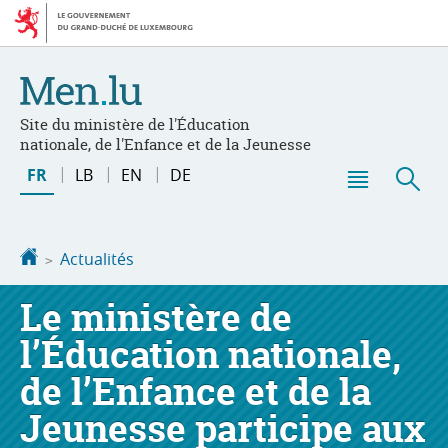
Aller
Aller
à
au
la
contenu
navigation
Site du ministère de l'Éducation
nationale, de l'Enfance et de la Jeunesse
Changer
FR
LB
EN
DE
de
Menu
Rec
langue
principal
Accueil
Actualités
Le ministère de
l’Éducation nationale,
de l’Enfance et de la
Jeunesse participe aux