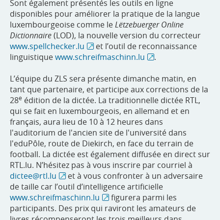
Sont également présentés les outils en ligne
disponibles pour améliorer la pratique de la langue
luxembourgeoise comme le
Lëtzebuerger Online
Dictionnaire
(LOD), la nouvelle version du correcteur
www.spellchecker.lu
et l’outil de reconnaissance
linguistique
www.schreifmaschinn.lu
.
L’équipe du ZLS sera présente dimanche matin, en
tant que partenaire, et participe aux corrections de la
e
28
édition de la dictée. La traditionnelle dictée RTL,
qui se fait en luxembourgeois, en allemand et en
français, aura lieu de 10 à 12 heures dans
l'auditorium de l'ancien site de l'université dans
l'eduPôle, route de Diekirch, en face du terrain de
football. La dictée est également diffusée en direct sur
RTL.lu. N’hésitez pas à vous inscrire par courriel à
dictee@rtl.lu
et à vous confronter à un adversaire
de taille car l’outil d’intelligence artificielle
www.schreifmaschinn.lu
figurera parmi les
participants. Des prix qui raviront les amateurs de
livres récompenseront les trois meilleurs dans