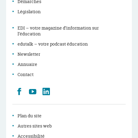
Démarches
Législation
EDI – votre magazine d’information sur
l’éducation
edutalk – votre podcast éducation
Newsletter
Annuaire
Contact
Retrouvez
Youtube
LinkedIn
nous
sur
Facebook
Plan du site
Autres sites web
Accessibilité