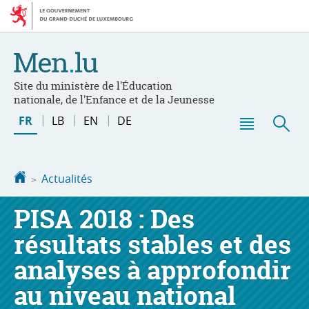
Aller
Aller
à
au
la
contenu
navigation
Site du ministère de l'Éducation
nationale, de l'Enfance et de la Jeunesse
Changer
FR
LB
EN
DE
de
Menu
Rec
langue
principal
Accueil
Actualités
PISA 2018 : Des
résultats stables et des
analyses à approfondir
au niveau national