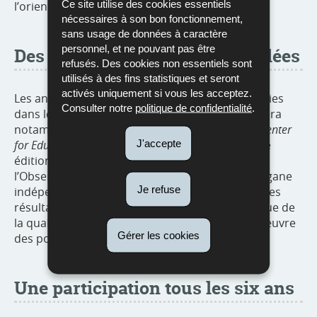
Ce site utilise des cookies essentiels
l’orientation scolaire.
nécessaires à son bon fonctionnement,
sans usage de données à caractère
personnel, et ne pouvant pas être
Des études nationales plus ciblées
refusés. Des cookies non essentiels sont
utilisés à des fins statistiques et seront
activés uniquement si vous les acceptez.
Les analyses tracées par PISA seront approfondies
Consulter notre
politique de confidentialité
.
dans le cadre d’études nationales ciblées. Il s’agira
notamment du
Bildungsberich
t du
Luxembourg Center
J'accepte
for Educational Testing
(LUCET), dont la prochaine
édition est prévue pour 2021. De même,
l’Observatoire national de la qualité scolaire, organe
Je refuse
indépendant du ministère, prendra en compte les
résultats de PISA dans son évaluation systémique de
la qualité du système scolaire et de la mise en œuvre
Gérer les cookies
des politiques éducatives.
Une participation tous les six ans