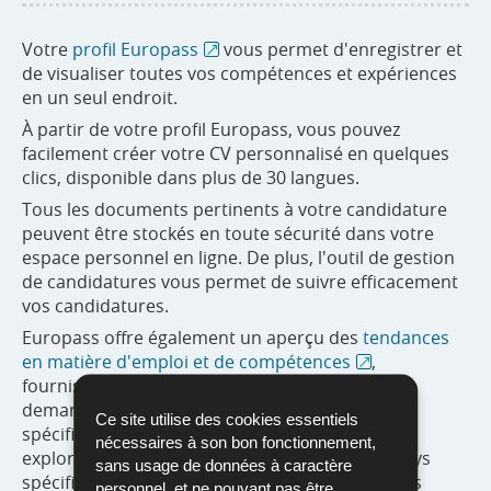
Votre
profil Europass
vous permet d'enregistrer et
de visualiser toutes vos compétences et expériences
en un seul endroit.
À partir de votre profil Europass, vous pouvez
facilement créer votre CV personnalisé en quelques
clics, disponible dans plus de 30 langues.
Tous les documents pertinents à votre candidature
peuvent être stockés en toute sécurité dans votre
espace personnel en ligne. De plus, l'outil de gestion
de candidatures vous permet de suivre efficacement
vos candidatures.
Europass offre également un aperçu des
tendances
en matière d'emploi et de compétences
,
fournissant des informations précieuses sur la
demande de professions et de compétences
Ce site utilise des cookies essentiels
spécifiques dans les pays de l'UE. Vous pouvez
nécessaires à son bon fonctionnement,
explorer les principales professions dans un pays
sans usage de données à caractère
spécifique et découvrir les compétences les plus
personnel, et ne pouvant pas être