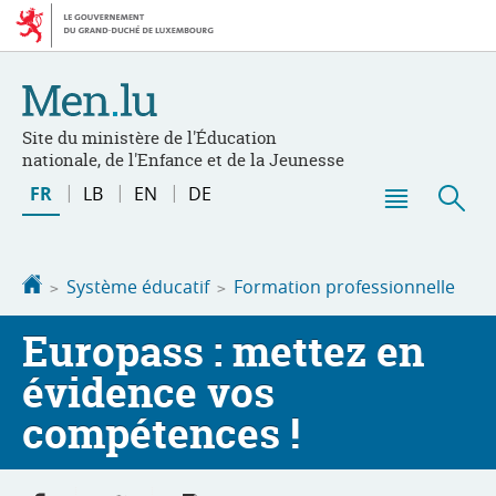
Aller
Aller
à
au
la
contenu
navigation
Site du ministère de l'Éducation
nationale, de l'Enfance et de la Jeunesse
Changer
FR
LB
EN
DE
de
Menu
Rec
langue
principal
Accueil
Système éducatif
Formation professionnelle
Europass : mettez en
évidence vos
compétences !