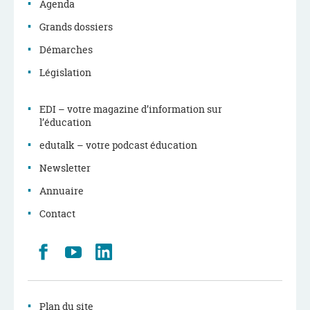
Agenda
Grands dossiers
Démarches
Législation
EDI – votre magazine d’information sur
l’éducation
edutalk – votre podcast éducation
Newsletter
Annuaire
Contact
Retrouvez
Youtube
LinkedIn
nous
sur
Facebook
Plan du site