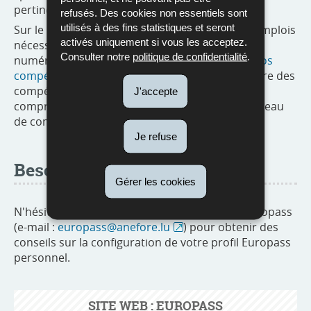
pertinentes pour le domaine de votre choix.
refusés. Des cookies non essentiels sont
utilisés à des fins statistiques et seront
Sur le marché du travail actuel, la plupart des emplois
activés uniquement si vous les acceptez.
nécessite un certain niveau de compétences
Consulter notre
politique de confidentialité
.
numériques. Europass vous permet de
tester vos
compétences numériques
sur la base du cadre des
compétences numériques, qui fournit une
J'accepte
compréhension structurée et claire de votre niveau
de compétences.
Je refuse
Besoin d'aide ?
Gérer les cookies
N'hésitez pas à contacter le centre national Europass
(e-mail :
europass@anefore.lu
) pour obtenir des
conseils sur la configuration de votre profil Europass
personnel.
SITE WEB : EUROPASS