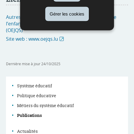
Gérer les cookies
Autres publications de l’Observatoire national de
l’enfance, de la jeunesse et de la qualité scolaire
(OEJQS)
Site web : www.oejqs.lu
Dernière mise à jour
24/10/2025
Système éducatif
Politique éducative
Menu
Métiers du système éducatif
de
Publications
navigation
Actualités