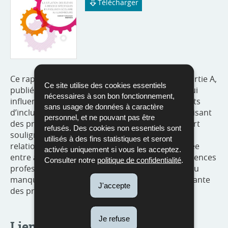
Télécharger
Ce rapport poursuit le travail amorcé dans la partie A,
Ce site utilise des cookies essentiels
publiée en 2023. Dans la partie B, les facteurs qui
nécessaires à son bon fonctionnement,
influencent la mise en œuvre effective des projets
sans usage de données à caractère
d’inclusion sont analysés et les conditions favorisant
personnel, et ne pouvant pas être
des pratiques efficaces sont identifiés. Le rapport
refusés. Des cookies non essentiels sont
souligne notamment l’importance d’un climat
utilisés à des fins statistiques et seront
relationnel positif, d’une collaboration structurée
activés uniquement si vous les acceptez.
entre acteurs et du développement des compétences
Consulter notre
politique de confidentialité
.
professionnelles, tout en relevant les défis liés au
manque de ressources et à la complexité croissante
J'accepte
des profils d’élèves.
Je refuse
Liens utiles