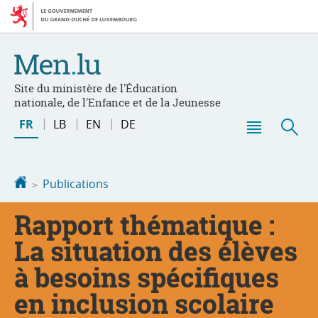
Aller
Aller
à
au
la
contenu
navigation
Site du ministère de l'Éducation
nationale, de l'Enfance et de la Jeunesse
Changer
FR
LB
EN
DE
de
Menu
Rec
langue
principal
Accueil
Publications
Rapport thématique :
La situation des élèves
à besoins spécifiques
en inclusion scolaire