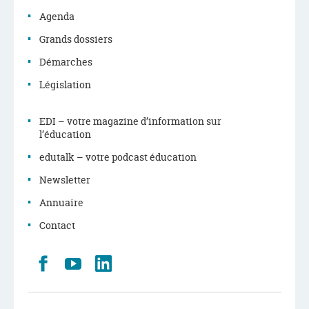
Agenda
Grands dossiers
Démarches
Législation
EDI – votre magazine d’information sur
l’éducation
edutalk – votre podcast éducation
Newsletter
Annuaire
Contact
Retrouvez
Youtube
LinkedIn
nous
sur
Facebook