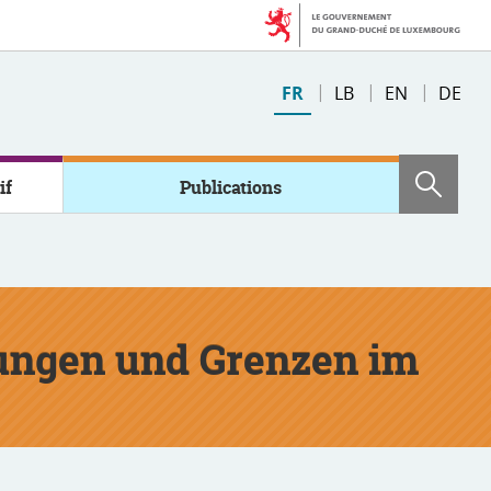
Changer
FR
LB
EN
DE
de
langue
if
Publications
Rech
ungen und Grenzen im