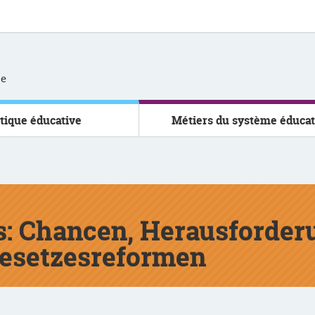
se
itique éducative
Métiers du système éducat
s: Chancen, Herausforder
Gesetzesreformen