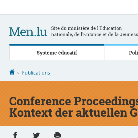
Aller
Aller
à
au
la
contenu
navigation
Site du ministère de l'Éducation
nationale, de l'Enfance et de la Jeunes
Système éducatif
Pol
Accueil
Publications
Conference Proceeding
Kontext der aktuellen 
Partager sur Facebook
Partager sur Twitter
Imprimer
- nouvelle fenêtre
- nouvelle fenêtre