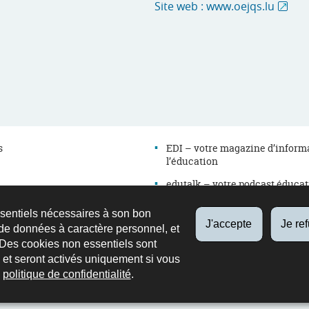
Site web : www.oejqs.lu
s
EDI – votre magazine d’inform
l’éducation
edutalk – votre podcast éduca
ssiers
Newsletter
ssentiels nécessaires à son bon
es
J'accepte
Je re
Annuaire
de données à caractère personnel, et
on
 Des cookies non essentiels sont
Contact
es et seront activés uniquement si vous
Retrouvez
Youtube
LinkedIn
e
politique de confidentialité
.
nous
sur
Facebook