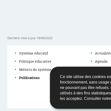
Dernière mise à jour
18/06/2025
Système éducatif
Actualité
Politique éducative
Agenda
Menu
Métiers du système éducatif
Grands do
Ce site utilise des cookies e
de
Publications
Démarch
fonctionnement, sans usage 
Législati
navigation
ne pouvant pas être refusés.
utilisés à des fins statistiqu
les acceptez. Consulter notr