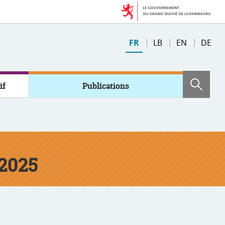
Changer
FR
LB
EN
DE
de
langue
if
Publications
Rech
/2025