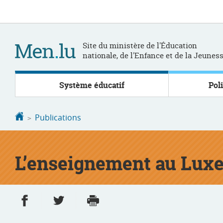
Aller
Aller
à
au
la
contenu
navigation
Site du ministère de l'Éducation
nationale, de l'Enfance et de la Jeunes
Système éducatif
Pol
Accueil
Publications
L’enseignement au Luxe
Partager sur Facebook
Partager sur Twitter
Imprimer
- nouvelle fenêtre
- nouvelle fenêtre