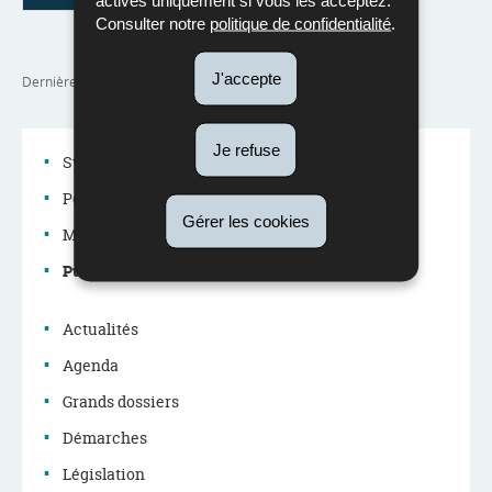
Consulter notre
politique de confidentialité
.
J'accepte
Dernière mise à jour
17/06/2025
Je refuse
Système éducatif
Politique éducative
Gérer les cookies
Menu
Métiers du système éducatif
de
Publications
navigation
Actualités
Agenda
Grands dossiers
Démarches
Législation