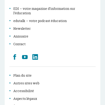
EDI – votre magazine d’information sur
l’éducation
edutalk – votre podcast éducation
Newsletter
Annuaire
Contact
Retrouvez
Youtube
LinkedIn
nous
sur
Facebook
Plan du site
Autres sites web
Accessibilité
Aspects légaux