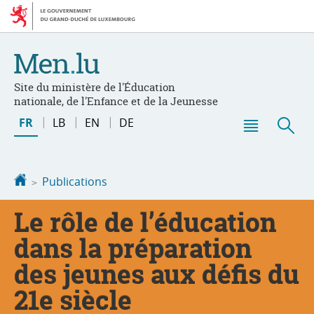
Aller
Aller
à
au
la
contenu
navigation
Site du ministère de l'Éducation
nationale, de l'Enfance et de la Jeunesse
Changer
FR
LB
EN
DE
de
Menu
Rec
langue
principal
Accueil
Publications
Le rôle de l’éducation
dans la préparation
des jeunes aux défis du
21e siècle