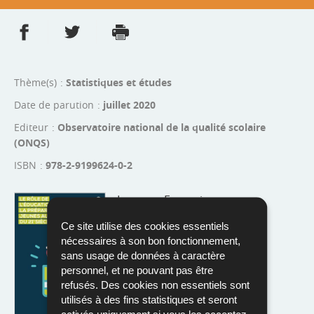
Partager sur Facebook
Partager sur Twitter
Imprimer
- nouvelle fenêtre
- nouvelle fenêtre
Thème(s)
Statistiques et études
Date de parution
juillet 2020
Editeur
Observatoire national de la qualité scolaire
(ONQS)
ISBN
978-2-9199624-0-2
Langue :
Français
Pdf - 4,50 Mo - 68 page(s)
Ce site utilise des cookies essentiels
nécessaires à son bon fonctionnement,
Télécharger
sans usage de données à caractère
personnel, et ne pouvant pas être
refusés. Des cookies non essentiels sont
utilisés à des fins statistiques et seront
activés uniquement si vous les acceptez.