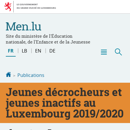
Aller
Aller
à
au
la
contenu
navigation
Site du ministère de l'Éducation
nationale, de l'Enfance et de la Jeunesse
Changer
FR
LB
EN
DE
de
Menu
Rec
langue
principal
Accueil
Publications
Jeunes décrocheurs et
jeunes inactifs au
Luxembourg 2019/2020