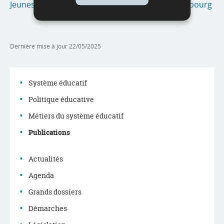
Jeunes décrocheurs et jeunes inactifs au Luxembourg
Dernière mise à jour
22/05/2025
Système éducatif
Politique éducative
Menu
Métiers du système éducatif
de
Publications
navigation
Actualités
Agenda
Grands dossiers
Démarches