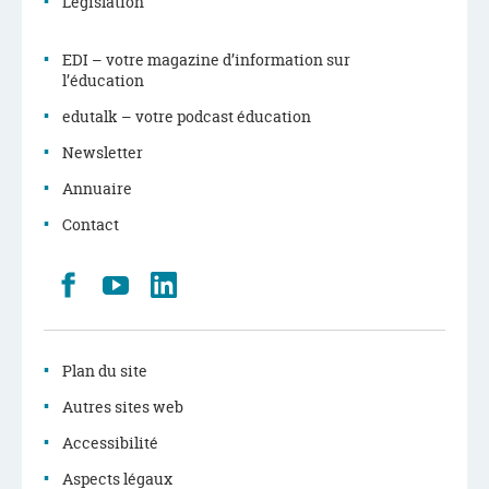
Législation
EDI – votre magazine d’information sur
l’éducation
edutalk – votre podcast éducation
Newsletter
Annuaire
Contact
Retrouvez
Youtube
LinkedIn
nous
sur
Facebook
Plan du site
Autres sites web
Accessibilité
Aspects légaux