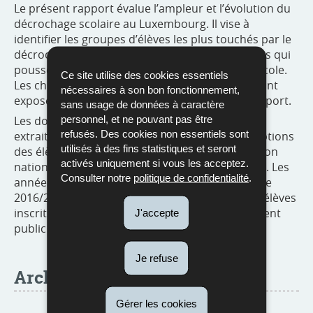
Le présent rapport évalue l’ampleur et l’évolution du
décrochage scolaire au Luxembourg. Il vise à
identifier les groupes d’élèves les plus touchés par le
décrochage scolaire et à comprendre les raisons qui
poussent un jeune à quitter prématurément l’école.
Ce site utilise des cookies essentiels
Les chiffres sur le décrochage et ses motifs seront
nécessaires à son bon fonctionnement,
exposés dans la première partie du présent rapport.
sans usage de données à caractère
personnel, et ne pouvant pas être
Les données utilisées dans ce rapport ont été
refusés. Des cookies non essentiels sont
extraites des registres administratifs des inscriptions
utilisés à des fins statistiques et seront
des élèves disponibles au ministère de l’Éducation
activés uniquement si vous les acceptez.
nationale, de l’Enfance et de la Jeunesse (MENJE). Les
Consulter notre
politique de confidentialité
.
années scolaires prises en considération vont de
2016/2017 à 2019/2020 et tiennent compte des élèves
inscrits dans les établissements de l’enseignement
J'accepte
public luxembourgeois.
Je refuse
Archive
Gérer les cookies