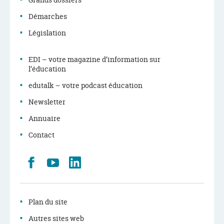
Démarches
Législation
EDI – votre magazine d’information sur
l’éducation
edutalk – votre podcast éducation
Newsletter
Annuaire
Contact
Retrouvez
Youtube
LinkedIn
nous
sur
Facebook
Plan du site
Autres sites web