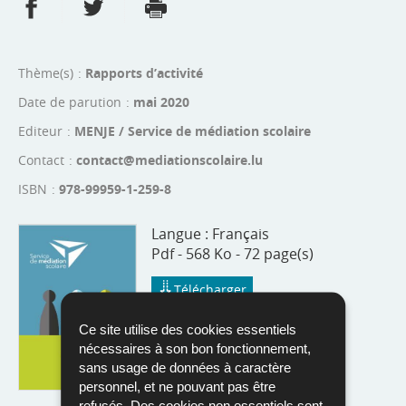
Partager sur Facebook
Partager sur Twitter
Imprimer
- nouvelle fenêtre
- nouvelle fenêtre
Thème(s)
Rapports d’activité
Date de parution
mai 2020
Editeur
MENJE / Service de médiation scolaire
Contact
contact@mediationscolaire.lu
ISBN
978-99959-1-259-8
Langue :
Français
Pdf - 568 Ko - 72 page(s)
Télécharger
Ce site utilise des cookies essentiels
nécessaires à son bon fonctionnement,
sans usage de données à caractère
personnel, et ne pouvant pas être
refusés. Des cookies non essentiels sont