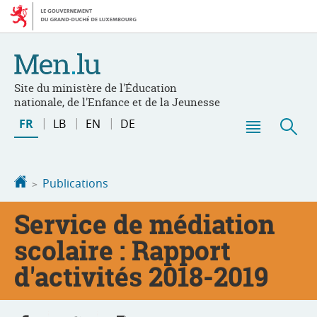
Aller
Aller
à
au
la
contenu
navigation
Site du ministère de l'Éducation
nationale, de l'Enfance et de la Jeunesse
Changer
FR
LB
EN
DE
de
Menu
Rec
langue
principal
Accueil
Publications
Service de médiation
scolaire : Rapport
d'activités 2018-2019