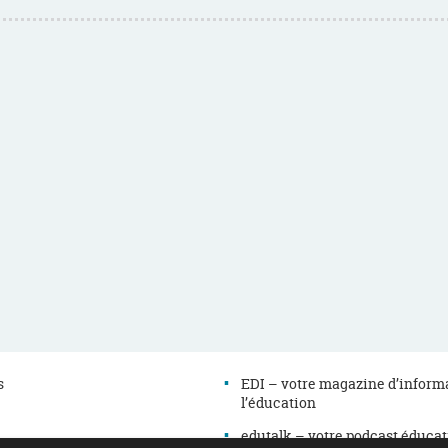
s
EDI – votre magazine d’inform
l’éducation
edutalk – votre podcast éduca