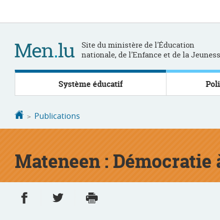
Aller
Aller
à
au
la
contenu
navigation
Site du ministère de l'Éducation
nationale, de l'Enfance et de la Jeunes
Système éducatif
Pol
Accueil
Publications
Mateneen : Démocratie à
Partager sur Facebook
Partager sur Twitter
Imprimer
- nouvelle fenêtre
- nouvelle fenêtre