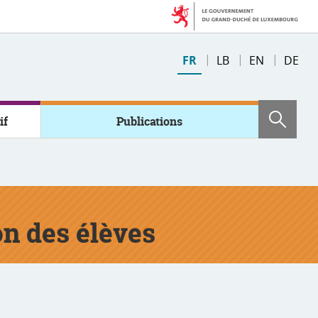
Changer
FR
LB
EN
DE
de
langue
if
Publications
Rech
on des élèves