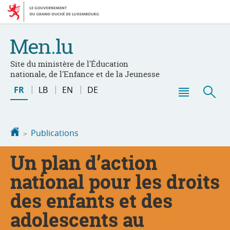
Aller
Aller
à
au
la
contenu
navigation
Site du ministère de l'Éducation
nationale, de l'Enfance et de la Jeunesse
Changer
FR
LB
EN
DE
de
Menu
Rec
langue
principal
Accueil
Publications
Un plan d’action
national pour les droits
des enfants et des
adolescents au