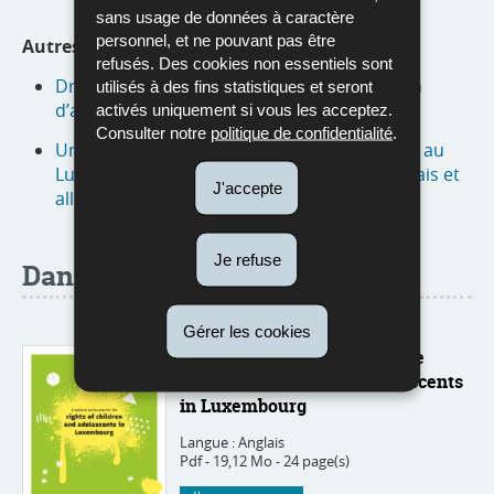
sans usage de données à caractère
personnel, et ne pouvant pas être
Autres versions :
refusés. Des cookies non essentiels sont
Droits de l'enfant : Stratégie nationale / Plan
utilisés à des fins statistiques et seront
d’action national 2022-2026
activés uniquement si vous les acceptez.
Consulter notre
politique de confidentialité
.
Un plan d’action pour les droits des enfants au
Luxembourg expliqué aux enfants (en français et
J'accepte
allemand)
Je refuse
Dans d'autres langues
Gérer les cookies
A national action plan for the
rights of children and adolescents
in Luxembourg
Langue :
Anglais
Pdf - 19,12 Mo - 24 page(s)