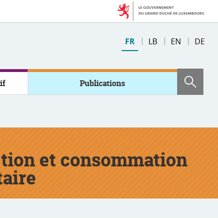
Changer
FR
LB
EN
DE
de
langue
if
Publications
Rech
uction et consommation
taire