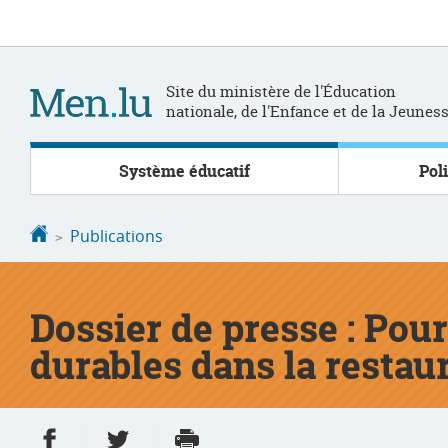
Aller
Aller
à
au
la
contenu
navigation
Site du ministère de l'Éducation
nationale, de l'Enfance et de la Jeunes
Système éducatif
Pol
Accueil
Publications
Dossier de presse : Pou
durables dans la restaur
Partager sur Facebook
Partager sur Twitter
Imprimer
- nouvelle fenêtre
- nouvelle fenêtre