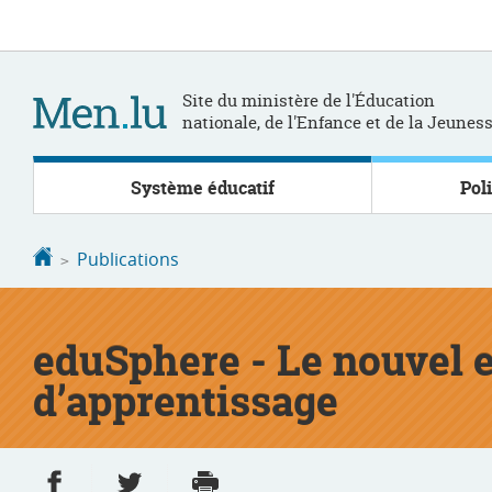
Aller
Aller
à
au
la
contenu
navigation
Site du ministère de l'Éducation
nationale, de l'Enfance et de la Jeunes
Système éducatif
Pol
Accueil
Publications
eduSphere - Le nouvel
d’apprentissage
Partager sur Facebook
Partager sur Twitter
Imprimer
- nouvelle fenêtre
- nouvelle fenêtre