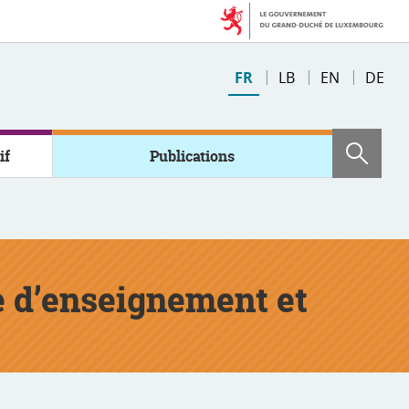
Changer
FR
LB
EN
DE
de
langue
if
Publications
Rech
 d’enseignement et