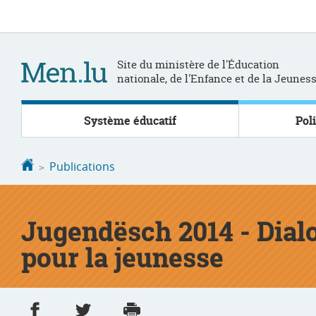
Aller
Aller
à
au
la
contenu
navigation
Site du ministère de l'Éducation
nationale, de l'Enfance et de la Jeunes
Système éducatif
Pol
Accueil
Publications
Jugendësch 2014 - Dialo
pour la jeunesse
Partager sur Facebook
Partager sur Twitter
Imprimer
- nouvelle fenêtre
- nouvelle fenêtre