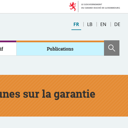
Changer
FR
LB
EN
DE
de
langue
if
Publications
Rech
nes sur la garantie