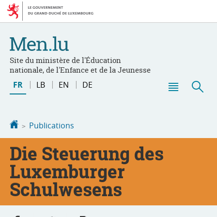
Aller
Aller
à
au
la
contenu
navigation
Site du ministère de l'Éducation
nationale, de l'Enfance et de la Jeunesse
Changer
FR
LB
EN
DE
de
Menu
Rec
langue
principal
Accueil
Publications
Die Steuerung des
Luxemburger
Schulwesens