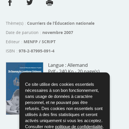
Partager sur Facebook
Partager sur Twitter
Imprimer
- nouvelle fenêtre
- nouvelle fenêtre
Thème(s)
Courriers de l’Éducation nationale
Date de parution
novembre 2007
Editeur
MENFP / SCRIPT
ISBN
978-2-87995-091-4
Langue :
Allemand
Pdf - 240 Ko - 20 page(s)
Télécharger
Ce site utilise des cookies essentiels
nécessaires à son bon fonctionnement,
sans usage de données à caractère
personnel, et ne pouvant pas être
refusés. Des cookies non essentiels sont
utilisés à des fins statistiques et seront
activés uniquement si vous les acceptez.
Consulter notre
politique de confidentialité
.