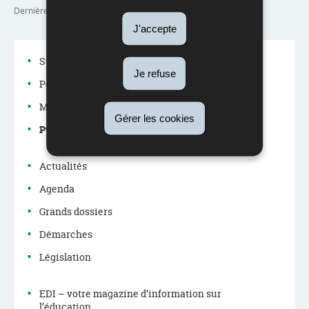
Dernière mise à jour
08/01/2020
J'accepte
Système éducatif
Je refuse
Politique éducative
Menu
Métiers du système éducatif
Gérer les cookies
de
Publications
navigation
Actualités
Agenda
Grands dossiers
Démarches
Législation
EDI – votre magazine d’information sur
l’éducation