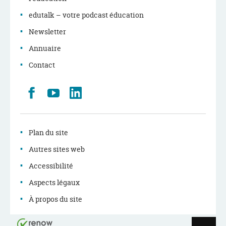
edutalk – votre podcast éducation
Newsletter
Annuaire
Contact
Retrouvez
Youtube
LinkedIn
nous
sur
Facebook
Plan du site
Autres sites web
Accessibilité
Aspects légaux
À propos du site
Haut