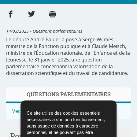
Partager sur Facebook
Partager sur Twitter
Imprimer
- nouvelle fenêtre
- nouvelle fenêtre
14/03/2025
• Questions parlementaires
Le député André Bauler a posé à Serge Wilmes,
ministre de la Fonction publique et à Claude Meisch,
ministre de l’Éducation nationale, de l’Enfance et de la
Jeunesse, le 31 janvier 2025, une question
parlementaire concernant la valorisation de la
dissertation scientifique et du travail de candidature.
QUESTIONS PARLEMENTAIRES
Vers toutes les questions parlementaires
Ce site utilise des cookies essentiels
nécessaires à son bon fonctionnement,
sans usage de données à caractère
personnel, et ne pouvant pas être
Pour en savoir plus