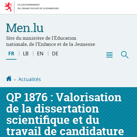
Aller
Aller
à
au
la
contenu
navigation
Site du ministère de l'Éducation
nationale, de l'Enfance et de la Jeunesse
Changer
FR
LB
EN
DE
de
Menu
Rec
langue
principal
Accueil
Actualités
QP 1876 : Valorisation
de la dissertation
scientifique et du
travail de candidature