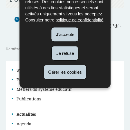
refusés. Des cookies non essentiels sont
utilisés à des fins statistiques et seront
activés uniquement si vous les acceptez.
QP 1876 : Valorisation de la dissertation
Consulter notre
politique de confidentialité
.
scientifique et du travail de candidature
(Pdf -
938 Ko)
J'accepte
Dernière mise à jour
14/03/2025
Je refuse
Système éducatif
Gérer les cookies
Politique éducative
Menu
Métiers du système éducatif
de
Publications
navigation
Actualités
Agenda