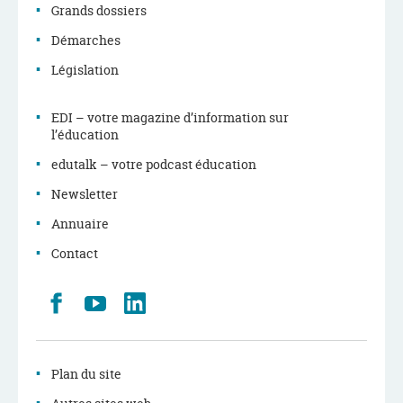
Grands dossiers
Démarches
Législation
EDI – votre magazine d’information sur
l’éducation
edutalk – votre podcast éducation
Newsletter
Annuaire
Contact
Retrouvez
Youtube
LinkedIn
nous
sur
Facebook
Plan du site