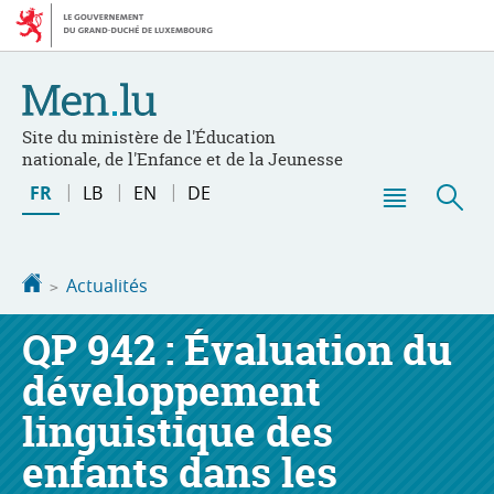
Aller
Aller
à
au
la
contenu
navigation
Site du ministère de l'Éducation
nationale, de l'Enfance et de la Jeunesse
Changer
FR
LB
EN
DE
de
Menu
Rec
langue
principal
Accueil
Actualités
QP 942 : Évaluation du
développement
linguistique des
enfants dans les