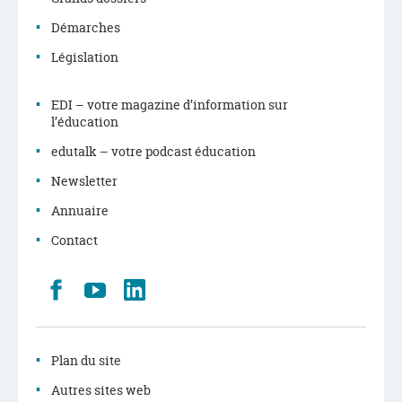
Démarches
Législation
EDI – votre magazine d’information sur
l’éducation
edutalk – votre podcast éducation
Newsletter
Annuaire
Contact
Retrouvez
Youtube
LinkedIn
nous
sur
Facebook
Plan du site
Autres sites web