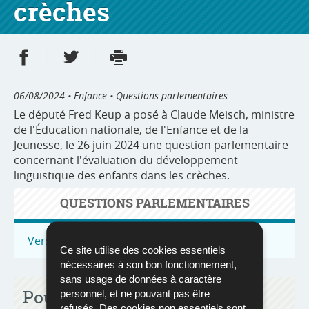
crèches
Partager sur Facebook
Partager sur Twitter
Imprimer
- nouvelle fenêtre
- nouvelle fenêtre
06/08/2024
• Enfance • Questions parlementaires
Le député Fred Keup a posé à Claude Meisch, ministre
de l'Éducation nationale, de l'Enfance et de la
Jeunesse, le 26 juin 2024 une question parlementaire
concernant l'évaluation du développement
linguistique des enfants dans les crèches.
QUESTIONS PARLEMENTAIRES
Vers toutes les questions parlementaires
Ce site utilise des cookies essentiels
nécessaires à son bon fonctionnement,
sans usage de données à caractère
Pour en savoir plus
personnel, et ne pouvant pas être
refusés. Des cookies non essentiels sont