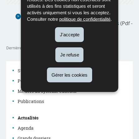
utilisés à des fins statistiques et seront
activés uniquement si vous les acceptez.
QP 942 : Évaluation du développement
Consulter notre
politique de confidentialité
.
linguistique des enfants dans les crèches
(Pdf -
1,48 Mo)
J'accepte
Dernière mise à jour
06/08/2024
Je refuse
Système éducatif
Gérer les cookies
Politique éducative
Menu
Métiers du système éducatif
de
Publications
navigation
Actualités
Agenda
Grands dossiers