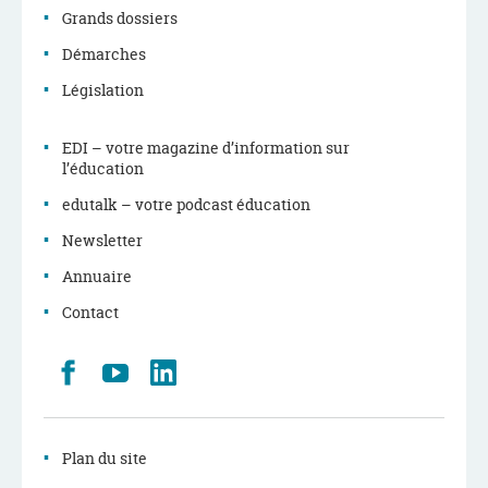
Grands dossiers
Démarches
Législation
EDI – votre magazine d’information sur
l’éducation
edutalk – votre podcast éducation
Newsletter
Annuaire
Contact
Retrouvez
Youtube
LinkedIn
nous
sur
Facebook
Plan du site