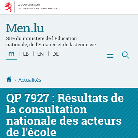
Aller
Aller
à
au
la
contenu
navigation
Site du ministère de l'Éducation
nationale, de l'Enfance et de la Jeunesse
Changer
FR
LB
EN
DE
de
Menu
Rec
langue
principal
Accueil
Actualités
QP 7927 : Résultats de
la consultation
nationale des acteurs
de l'école