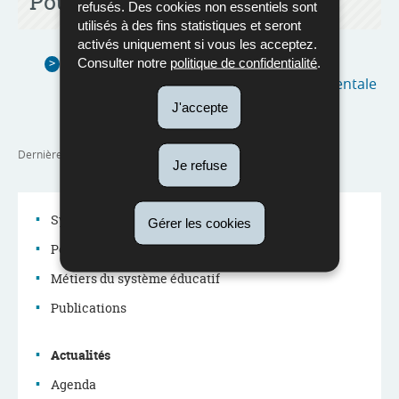
Pour en savoir plus
refusés. Des cookies non essentiels sont
utilisés à des fins statistiques et seront
activés uniquement si vous les acceptez.
QP 7927 : Résultats de la consultation
Consulter notre
politique de confidentialité
.
nationale des acteurs de l'école fondamentale
(Pdf - 772 Ko)
J'accepte
Dernière mise à jour
09/08/2023
Je refuse
Système éducatif
Gérer les cookies
Politique éducative
Menu
Métiers du système éducatif
de
Publications
navigation
Actualités
Agenda