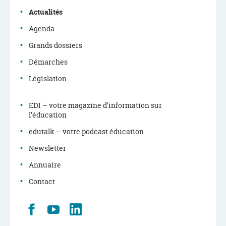
navigation
Actualités
Agenda
Grands dossiers
Démarches
Législation
EDI – votre magazine d’information sur
l’éducation
edutalk – votre podcast éducation
Newsletter
Annuaire
Contact
Retrouvez
Youtube
LinkedIn
nous
sur