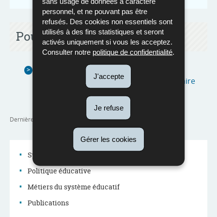
sans usage de données à caractère
personnel, et ne pouvant pas être
refusés. Des cookies non essentiels sont
utilisés à des fins statistiques et seront
Pour en savoir plus
activés uniquement si vous les acceptez.
Consulter notre
politique de confidentialité
.
QP 6972 : Transports scolaires pour les
J'accepte
établissements d’enseignement secondaire
(Pdf - 775 Ko)
Je refuse
Dernière mise à jour
20/03/2024
Gérer les cookies
Système éducatif
Politique éducative
Menu
Métiers du système éducatif
de
Publications