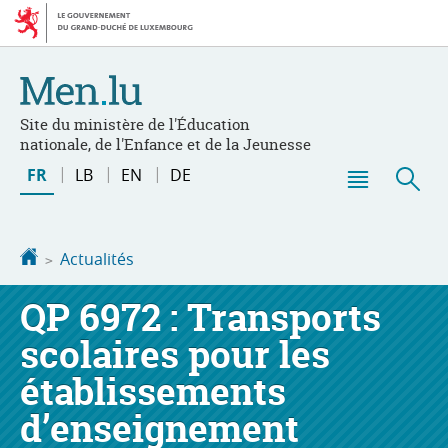
Aller
Aller
à
au
la
contenu
navigation
Site du ministère de l'Éducation
nationale, de l'Enfance et de la Jeunesse
Changer
FR
LB
EN
DE
de
Menu
Rec
langue
principal
Accueil
Actualités
QP 6972 : Transports
scolaires pour les
établissements
d’enseignement