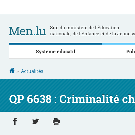
Aller
Aller
à
au
la
contenu
navigation
Site du ministère de l'Éducation
nationale, de l'Enfance et de la Jeunes
Système éducatif
Pol
Accueil
Actualités
QP 6638 : Criminalité ch
Partager sur Facebook
Partager sur Twitter
Imprimer
- nouvelle fenêtre
- nouvelle fenêtre