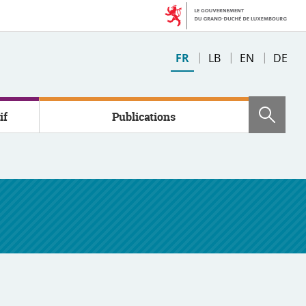
Changer
FR
LB
EN
DE
de
langue
if
Publications
Rech