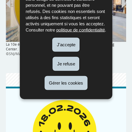
personnel, et ne pouvant pas être
refusés. Des cookies non essentiels sont
utilisés à des fins statistiques et seront
activés uniquement si vous les acceptez.
Consulter notre
politique de confidentialité
.
Cin
La 10e édition de l’Infobourse s’est tenue au Belval Plaza Shopping
J'accepte
©SN
Center.
©SNJ/Mathilde Magne
Je refuse
SITE WEB
Gérer les cookies