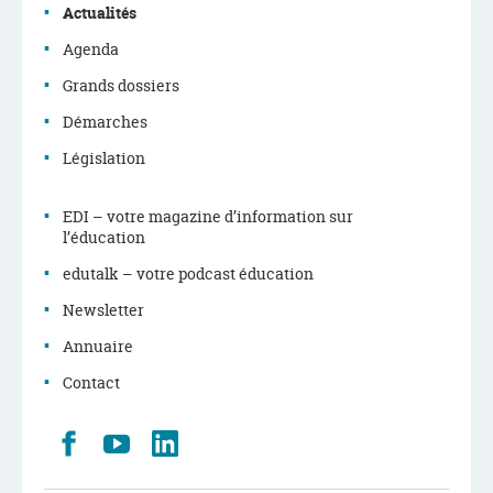
navigation
Actualités
Agenda
Grands dossiers
Démarches
Législation
EDI – votre magazine d’information sur
l’éducation
edutalk – votre podcast éducation
Newsletter
Annuaire
Contact
Retrouvez
Youtube
LinkedIn
nous
sur
Facebook