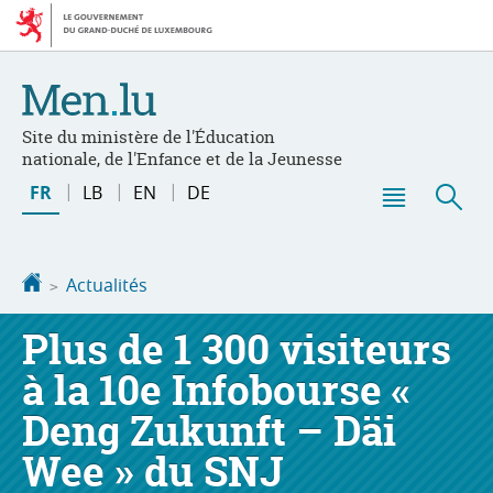
Aller
Aller
à
au
la
contenu
navigation
Site du ministère de l'Éducation
nationale, de l'Enfance et de la Jeunesse
Changer
FR
LB
EN
DE
de
Menu
Rec
langue
principal
Accueil
Actualités
Plus de 1 300 visiteurs
à la 10e Infobourse «
Deng Zukunft – Däi
Wee » du SNJ