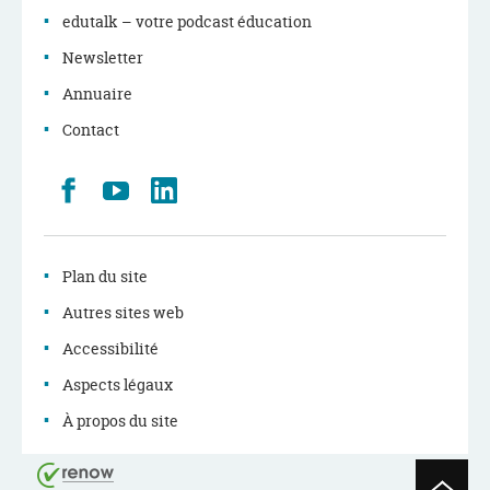
edutalk – votre podcast éducation
Newsletter
Annuaire
Contact
Retrouvez
Youtube
LinkedIn
nous
sur
Facebook
Plan du site
Autres sites web
Accessibilité
Aspects légaux
À propos du site
Haut