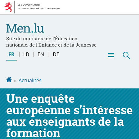
Aller
Aller
à
au
la
contenu
navigation
Site du ministère de l'Éducation
nationale, de l'Enfance et de la Jeunesse
Changer
FR
LB
EN
DE
de
Menu
Rec
langue
principal
Accueil
Actualités
Une enquête
européenne s’intéresse
aux enseignants de la
formation