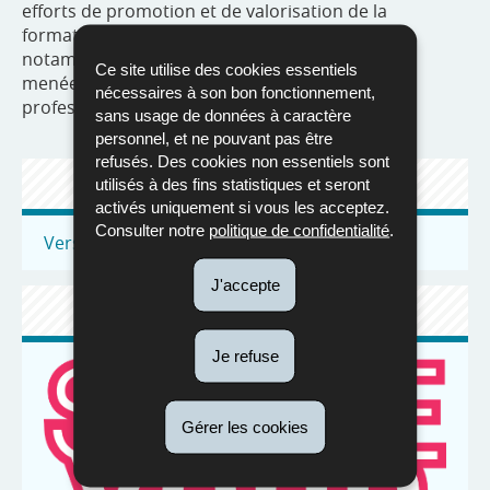
efforts de promotion et de valorisation de la
formation professionnelle, qui se traduisent
notamment par la campagne
Shape Your Future
,
Ce site utilise des cookies essentiels
menée conjointement avec les chambres
nécessaires à son bon fonctionnement,
professionnelles.
sans usage de données à caractère
personnel, et ne pouvant pas être
refusés. Des cookies non essentiels sont
ACTUALITÉS
utilisés à des fins statistiques et seront
activés uniquement si vous les acceptez.
Consulter notre
politique de confidentialité
.
Vers toutes les actualités
J'accepte
SITE WEB
Je refuse
Gérer les cookies