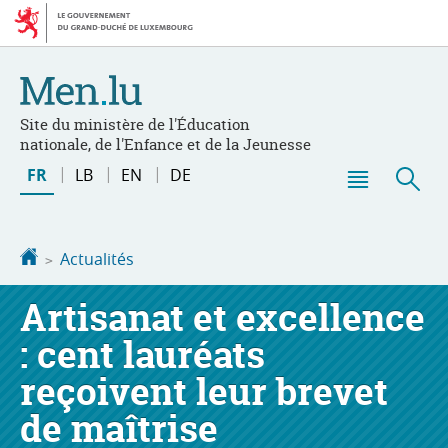
Aller
Aller
à
au
la
contenu
navigation
Site du ministère de l'Éducation
nationale, de l'Enfance et de la Jeunesse
Changer
FR
LB
EN
DE
de
Menu
Rec
langue
principal
Accueil
Actualités
Artisanat et excellence
: cent lauréats
reçoivent leur brevet
de maîtrise