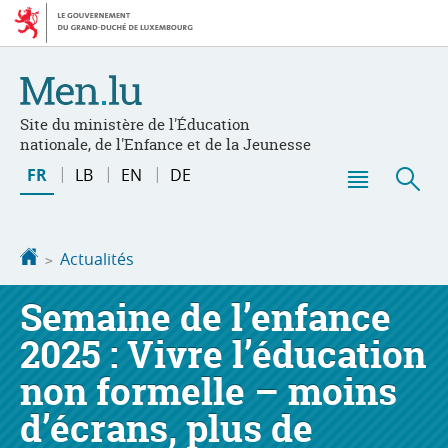
Aller
Aller
à
au
la
contenu
navigation
Site du ministère de l'Éducation
nationale, de l'Enfance et de la Jeunesse
Changer
FR
LB
EN
DE
de
Menu
Rec
langue
principal
Accueil
Actualités
Semaine de l’enfance
2025 : Vivre l’éducation
non formelle – moins
d’écrans, plus de