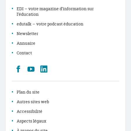
EDI – votre magazine d’information sur
l’éducation
edutalk – votre podcast éducation
Newsletter
Annuaire
Contact
Retrouvez
Youtube
LinkedIn
nous
sur
Facebook
Plan du site
Autres sites web
Accessibilité
Aspects légaux
À propos du site