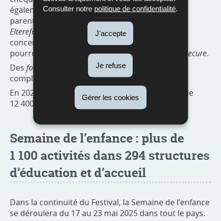
Consulter notre
politique de confidentialité
.
également discuter de questions autour de la
parentalité avec les représentants du service
Eltereforum
. Les questions plus spécifiques
J'accepte
concernant les écrans et le contrôle parental
pourront être abordées avec un expert de
Bee Secure
.
Je refuse
Des
food trucks
pour petites et grandes faims
complèteront l’offre sur le site.
En 2024, le Festival de l’enfance a accueilli près de
Gérer les cookies
12 400 visiteurs sur deux jours.
Semaine de l’enfance : plus de
1 100 activités dans 294 structures
d’éducation et d’accueil
Dans la continuité du Festival, la Semaine de l’enfance
se déroulera du 17 au 23 mai 2025 dans tout le pays.