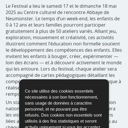
Le Festival a lieu le samedi 17 et le dimanche 18 mai
2025 au Centre culturel de rencontre Abbaye de
Neumünster. Le temps d’un week-end, les enfants de
0 à 12 ans et leurs familles pourront participer
gratuitement à plus de 50 ateliers variés. Alliant jeu,
exploration, mouvement et créativité, ces activités
illustrent comment l’éducation non formelle soutient
le développement des compétences des enfants. Elles
invitent les enfants à bouger, créer, expérimenter —
loin des écrans — et à découvrir activement le monde
qui les entoure. Lors du festival, chaque atelier sera
accompagné de cartes pédagogiques détaillant les
compétences développées. De plus, un quiz ludique à
réaliser en famille permettra aux enfants de
Ce site utilise des cookies essentiels
remporter un cadeau.
nécessaires à son bon fonctionnement,
Un stand d’information du ministère de l’Éducation
sans usage de données à caractère
nationale, de l’Enfance et de la Jeunesse accueillera
personnel, et ne pouvant pas être
les visiteurs pour répondre à toutes les questions
refusés. Des cookies non essentiels sont
liées aux pédagogies, aux structures d’accueil ou au
utilisés à des fins statistiques et seront
chèque-service accueil. Les visiteurs pourront
activés uniquement si vous les acceptez.