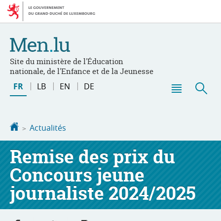
Aller
Aller
à
au
la
contenu
navigation
Site du ministère de l'Éducation
nationale, de l'Enfance et de la Jeunesse
Changer
FR
LB
EN
DE
de
Menu
Rec
langue
principal
Accueil
Actualités
Remise des prix du
Concours jeune
journaliste 2024/2025