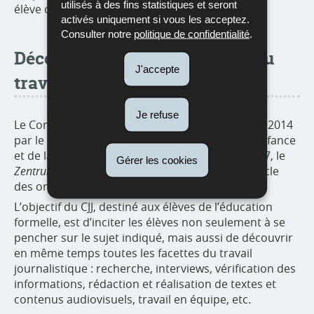
utilisés à des fins statistiques et seront
élève de la 6C3 du Lycée Ermesinde à Mersch.
activés uniquement si vous les acceptez.
Consulter notre
politique de confidentialité
.
Découvrir toutes les facettes du
J'accepte
travail journalistique
Je refuse
Le Concours jeune journaliste (CJJ) a été créé en 2014
par le ministère de l’Éducation nationale, de l’Enfance
et de la Jeunesse et le Conseil de presse. En 2017, le
Gérer les cookies
Zentrum fir politesch Bildung
(ZpB) a rejoint le cercle
des organisateurs.
L’objectif du CJJ, destiné aux élèves de l’éducation
formelle, est d’inciter les élèves non seulement à se
pencher sur le sujet indiqué, mais aussi de découvrir
en même temps toutes les facettes du travail
journalistique : recherche, interviews, vérification des
informations, rédaction et réalisation de textes et
contenus audiovisuels, travail en équipe, etc.