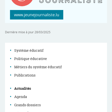
www.jeunejournaliste.lu
Dernière mise à jour
28/03/2025
Système éducatif
Politique éducative
Menu
Métiers du système éducatif
de
Publications
navigation
Actualités
Agenda
Grands dossiers