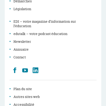
Démarches
Législation
EDI – votre magazine d’information sur
l’éducation
edutalk – votre podcast éducation
Newsletter
Annuaire
Contact
Retrouvez
Youtube
LinkedIn
nous
sur
Facebook
Plan du site
Autres sites web
Accessibilité