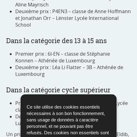
Aline Mayrisch
Deuxième prix : P4EN3 – classe de Anne Hoffmann
et Jonathan Orr – Lënster Lycée International
School
Dans la catégorie des 13 à 15 ans
Premier prix : 6I-EN – classe de Stéphanie
Konnen – Athénée de Luxembourg
Deuxième prix : Léa Li Flatter – 3B – Athénée de
Luxembourg
Dans la catégorie cycle supérieur
Premier prix : 2CA – classe de Raoul Grün – Lycée
Ce site utilise des cookies essentiels
classique d’Echternach
nécessaires à son bon fonctionnement,
e
Deuxième prix : Maria Mlik – 3
– Athénée de
sans usage de données à caractère
Luxembourg
personnel, et ne pouvant pas être
refusés. Des cookies non essentiels sont
Un prix d’encouragement a été décerné à Nada Eldib,