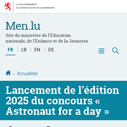
Aller
Aller
à
au
la
contenu
navigation
Site du ministère de l'Éducation
nationale, de l'Enfance et de la Jeunesse
Changer
FR
LB
EN
DE
de
Menu
Rec
langue
principal
Accueil
Actualités
Lancement de l’édition
2025 du concours «
Astronaut for a day »