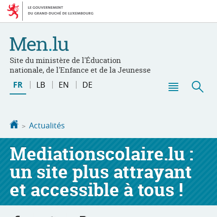
Aller
Aller
à
au
la
contenu
navigation
Site du ministère de l'Éducation
nationale, de l'Enfance et de la Jeunesse
Changer
FR
LB
EN
DE
de
Menu
Rec
langue
principal
Accueil
Actualités
Mediationscolaire.lu :
un site plus attrayant
et accessible à tous !