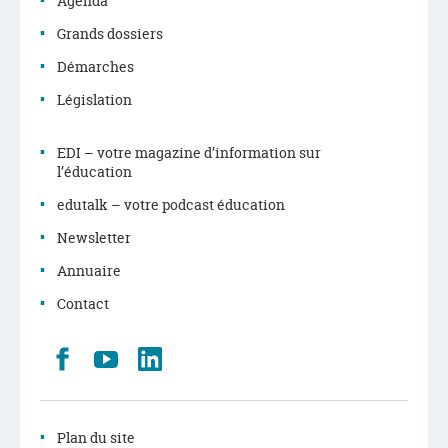
Agenda
Grands dossiers
Démarches
Législation
EDI – votre magazine d’information sur
l’éducation
edutalk – votre podcast éducation
Newsletter
Annuaire
Contact
Retrouvez
Youtube
LinkedIn
nous
sur
Facebook
Plan du site