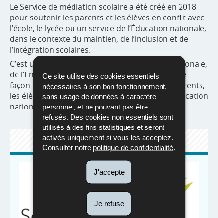
Le Service de médiation scolaire a été créé en 2018
pour soutenir les parents et les élèves en conflit avec
l’école, le lycée ou un service de l’Éducation nationale,
dans le contexte du maintien, de l’inclusion et de
l’intégration scolaires.
C’est un service du ministère de l’Éducation nationale,
de l’Enfance et de la Jeunesse, mais il travaille de
Ce site utilise des cookies essentiels
façon indépendante. Il peut être saisi par les parents,
nécessaires à son bon fonctionnement,
les élèves majeurs et les professionnels de l’Éducation
sans usage de données à caractère
nationale.
personnel, et ne pouvant pas être
refusés. Des cookies non essentiels sont
utilisés à des fins statistiques et seront
activés uniquement si vous les acceptez.
SITE WEB
Consulter notre
politique de confidentialité
.
J'accepte
Je refuse