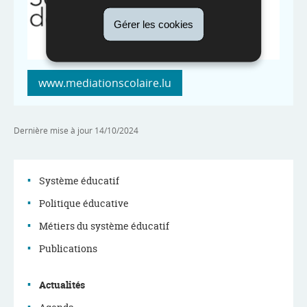
Gérer les cookies
www.mediationscolaire.lu
Dernière mise à jour
14/10/2024
Système éducatif
Politique éducative
Menu
Métiers du système éducatif
de
Publications
navigation
Actualités