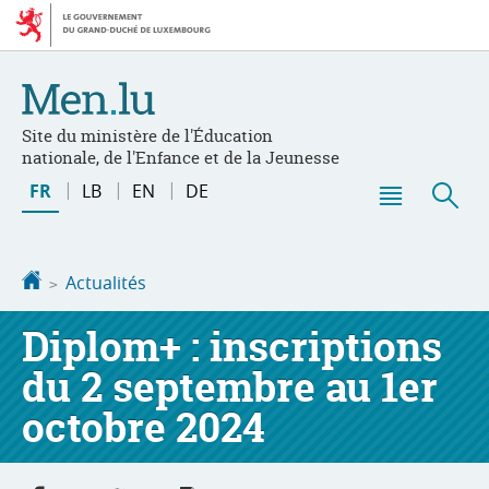
Aller
Aller
à
au
la
contenu
navigation
Site du ministère de l'Éducation
nationale, de l'Enfance et de la Jeunesse
Changer
FR
LB
EN
DE
de
Menu
Rec
langue
principal
Accueil
Actualités
Diplom+ : inscriptions
du 2 septembre au 1er
octobre 2024