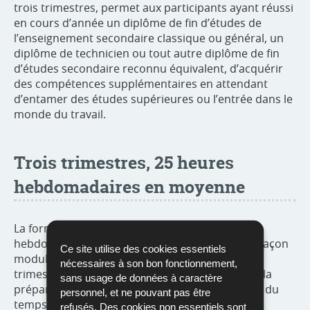
trois trimestres, permet aux participants ayant réussi
en cours d’année un diplôme de fin d’études de
l’enseignement secondaire classique ou général, un
diplôme de technicien ou tout autre diplôme de fin
d’études secondaire reconnu équivalent, d’acquérir
des compétences supplémentaires en attendant
d’entamer des études supérieures ou l’entrée dans le
monde du travail.
Trois trimestres, 25 heures
hebdomadaires en moyenne
La formation, d’une durée de 25 heures
hebdomadaires en moyenne, est organisée de façon
Ce site utilise des cookies essentiels
er
modulaire. Parmi les modules communs au 1
nécessaires à son bon fonctionnement,
trimestre figurent l’orientation professionnelle, la
sans usage de données à caractère
préparation à l’embauche, mais aussi la gestion du
personnel, et ne pouvant pas être
temps et du stress, les premiers secours et la
refusés. Des cookies non essentiels sont