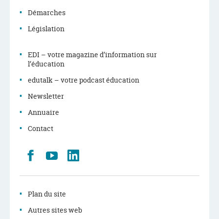
Démarches
Législation
EDI – votre magazine d’information sur
l’éducation
edutalk – votre podcast éducation
Newsletter
Annuaire
Contact
Retrouvez
Youtube
LinkedIn
nous
sur
Facebook
Plan du site
Autres sites web