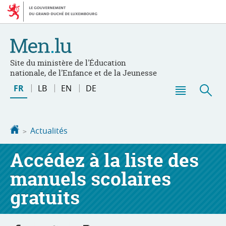
Aller
Aller
à
au
la
contenu
navigation
Site du ministère de l'Éducation
nationale, de l'Enfance et de la Jeunesse
Changer
FR
LB
EN
DE
de
Menu
Rec
langue
principal
Accueil
Actualités
Accédez à la liste des
manuels scolaires
gratuits