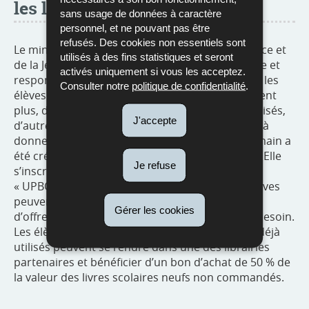
les livres scolaires
sans usage de données à caractère
personnel, et ne pouvant pas être
refusés. Des cookies non essentiels sont
Le ministère de l’Éducation nationale, de l’Enfance et
utilisés à des fins statistiques et seront
de la Jeunesse encourage une utilisation durable et
activés uniquement si vous les acceptez.
responsable des manuels scolaires en appelant les
Consulter notre
politique de confidentialité
.
élèves à donner les livres scolaires qu’ils n’utilisent
plus, d’une part, et à acquérir des livres déjà utilisés,
J'accepte
d’autre part. Une plateforme qui aide les élèves à
donner ou à rechercher des livres de seconde main a
été créée cette année sur
www.upbooking.lu
. Elle
Je refuse
s’inscrit dans la continuité de la campagne
« UPBOOKING » lancée l’année dernière. Les élèves
peuvent créer un compte, gérer leurs annonces
Gérer les cookies
d’offres et rechercher les manuels dont ils ont besoin.
Les élèves récupérant ainsi des livres scolaires déjà
utilisés peuvent se rendre dans une des librairies
partenaires et bénéficier d’un bon d’achat de 50 % de
la valeur des livres scolaires neufs non commandés.