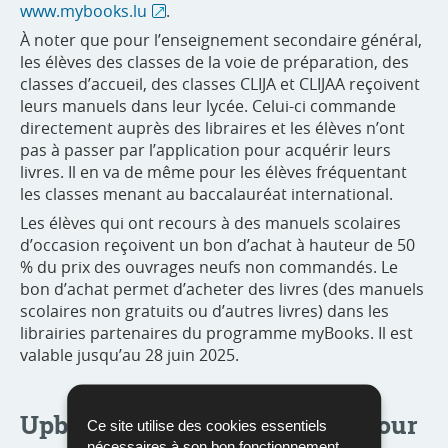
www.mybooks.lu
.
À noter que pour l’enseignement secondaire général,
les élèves des classes de la voie de préparation, des
classes d’accueil, des classes CLIJA et CLIJAA reçoivent
leurs manuels dans leur lycée. Celui-ci commande
directement auprès des libraires et les élèves n’ont
pas à passer par l’application pour acquérir leurs
livres. Il en va de même pour les élèves fréquentant
les classes menant au baccalauréat international.
Les élèves qui ont recours à des manuels scolaires
d’occasion reçoivent un bon d’achat à hauteur de 50
% du prix des ouvrages neufs non commandés. Le
bon d’achat permet d’acheter des livres (des manuels
scolaires non gratuits ou d’autres livres) dans les
librairies partenaires du programme myBooks. Il est
valable jusqu’au 28 juin 2025.
Upbooking : une seconde vie pour
Ce site utilise des cookies essentiels
nécessaires à son bon fonctionnement,