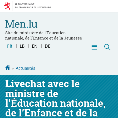
Aller
Aller
à
au
la
contenu
navigation
Site du ministère de l'Éducation
nationale, de l'Enfance et de la Jeunesse
Changer
FR
LB
EN
DE
de
Menu
Rec
langue
principal
Accueil
Actualités
Livechat avec le
ministre de
l’Éducation nationale,
de l’Enfance et de la