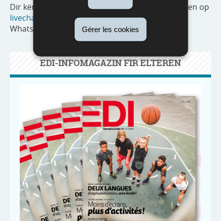
Dir kënnt elo schonn Är Froe per Mail eraschécken op
livechat@men.lu
, oder als Textmessage (SMS,
Whatsapp) op 621 543 543.
Gérer les cookies
EDI-INFOMAGAZIN FIR ELTEREN