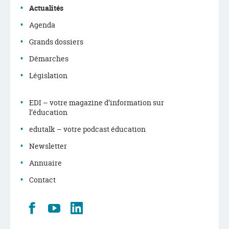
navigation
Actualités
Agenda
Grands dossiers
Démarches
Législation
EDI – votre magazine d’information sur
l’éducation
edutalk – votre podcast éducation
Newsletter
Annuaire
Contact
Retrouvez
Youtube
LinkedIn
nous
sur
Facebook