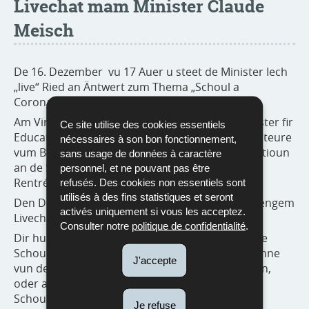
Livechat mam Minister Claude
Meisch
De 16. Dezember vu 17 Auer u steet de Minister Iech
„live“ Ried an Äntwert zum Thema „Schoul a
Coronazäiten“.
Am Virfeld vun der Chrëschtvakanz wëll de Minister fir
Ce site utilise des cookies essentiels
Educatioun, Kanner a Jugend all déi betraffen Acteure
nécessaires à son bon fonctionnement,
vum Bildungssecteur consultéieren zu der Situatioun
sans usage de données à caractère
an de Schoulen a Betreiungsstrukture säit der
personnel, et ne pouvant pas être
Rentrée.
refusés. Des cookies non essentiels sont
utilisés à des fins statistiques et seront
Den Dialog mam Grand public gëtt a Form vun engem
activés uniquement si vous les acceptez.
Livechat organiséiert.
Consulter notre
politique de confidentialité
.
Dir hutt eng Fro zu de Schutzmoossnamen an de
Schoulen a Betreiungstrukturen, zum Wuelbefanne
J'accepte
vun de Kanner a Jonken, zu de Jugendaktivitéiten,
oder allgemeng zum Fonctionnement vun de
Schoulen a Lycéeën?
Je refuse