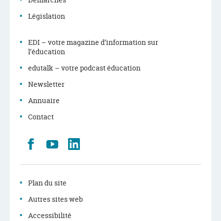
Législation
EDI – votre magazine d’information sur
l’éducation
edutalk – votre podcast éducation
Newsletter
Annuaire
Contact
Retrouvez
Youtube
LinkedIn
nous
sur
Facebook
Plan du site
Autres sites web
Accessibilité