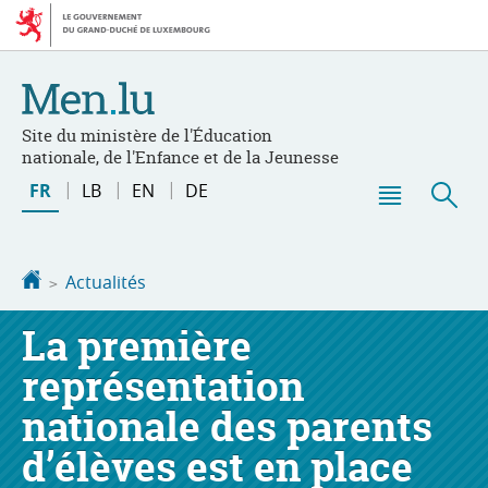
Aller
Aller
à
au
la
contenu
navigation
Site du ministère de l'Éducation
nationale, de l'Enfance et de la Jeunesse
Changer
FR
LB
EN
DE
de
Menu
Rec
langue
principal
Accueil
Actualités
La première
représentation
nationale des parents
d’élèves est en place