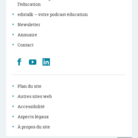
l’éducation
edutalk – votre podcast éducation
Newsletter
Annuaire
Contact
Retrouvez
Youtube
LinkedIn
nous
sur
Facebook
Plan du site
Autres sites web
Accessibilité
Aspects légaux
À propos du site