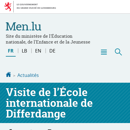
Aller
Aller
à
au
la
contenu
navigation
Site du ministère de l'Éducation
nationale, de l'Enfance et de la Jeunesse
Changer
FR
LB
EN
DE
de
Menu
Rec
langue
principal
Accueil
Actualités
Visite de l’École
internationale de
Differdange