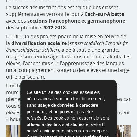
Le succès des inscriptions est tel que des classes
supplémentaires verront le jour à
Esch-sur-Alzette
avec des
sections francophone et germanophone
dès septembre
2017-2018
.
L’EIDD, un des projets phare de la mise en œuvre de
la
diversification scolaire
(
ënnerschiddlech Schoule fir
ënnerschiddlech Schüler
), a déjà tout d’une grande,
malgré son tendre âge : la valorisation des talents des
élèves, l’accent mis sur l’apprentissage des langues,
un accompagnement soutenu des élèves et une large
offre périscolaire.
Une belle réussite pour cette école innovante ; la
toute jeune communauté scolaire participe
Ce site utilise des cookies essentiels
pleinement au projet et met les bouchées doubles car
nécessaires à son bon fonctionnement,
sans usage de données à caractère
tous doivent mettre la main à la pâte : direction,
personnel, et ne pouvant pas être
élèves, parents et enseignants, qui d’ailleurs se disent
refusés. Des cookies non essentiels sont
« heureux » d’y participer !
utilisés à des fins statistiques et seront
activés uniquement si vous les acceptez.
Consulter notre
politique de confidentialité
.